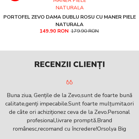
PORTOFEL ZEVO DAMA DUBLU ROSU CU MANER PIELE
NATURALA
149.90 RON
179.90 RON
RECENZII CLIENȚI
Buna ziua, Gențile de la Zevo,sunt de foarte bună
calitate,genți impecabile.Sunt foarte mulțumita,ori
de câte ori achiziționez ceva de la Zevo.Personal
profesional,livrare promptă.Brand
românesc,recomand cu încredere!Orsolya Big