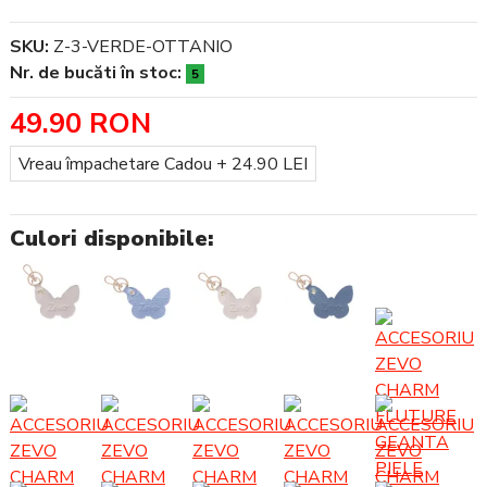
SKU:
Z-3-VERDE-OTTANIO
Nr. de bucăti în stoc:
5
49.90 RON
Împachetare Cadou
Vreau împachetare Cadou + 24.90 LEI
Culori disponibile: