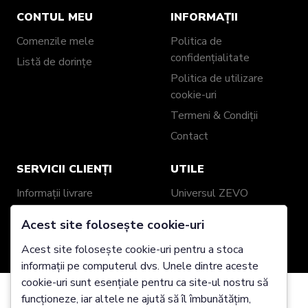
CONTUL MEU
INFORMAȚII
Comenzile mele
Politica de
confidențialitate
Listă de dorințe
Politica de utilizare
cookie-uri
Termeni & Condiții
Contact
SERVICII CLIENȚI
UTILE
Informații livrare
Universul ZEVO
Politică retur / schimb
Recenzii clienți
Acest site folosește cookie-uri
Garanție produse
Despre noi
Acest site folosește cookie-uri pentru a stoca
Ghid mărimi
Showroom ZEVO
informații pe computerul dvs. Unele dintre aceste
Împachetare cadou
Blog
cookie-uri sunt esențiale pentru ca site-ul nostru să
Genți și Portofele din
funcționeze, iar altele ne ajută să îl îmbunătățim,