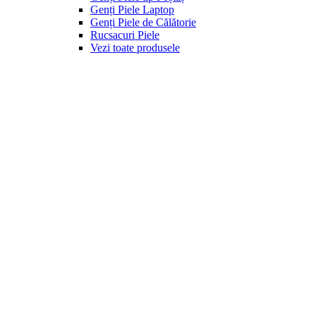
Genți Piele Laptop
Genți Piele de Călătorie
Rucsacuri Piele
Vezi toate produsele