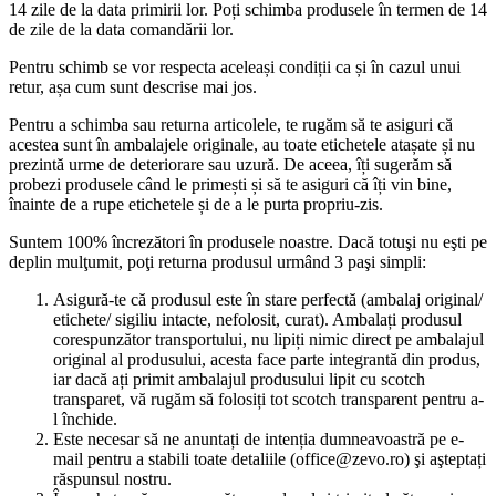
14 zile de la data primirii lor. Poți schimba produsele în termen de 14
de zile de la data comandării lor.
Pentru schimb se vor respecta aceleași condiții ca și în cazul unui
retur, așa cum sunt descrise mai jos.
Pentru a schimba sau returna articolele, te rugăm să te asiguri că
acestea sunt în ambalajele originale, au toate etichetele atașate și nu
prezintă urme de deteriorare sau uzură. De aceea, îți sugerăm să
probezi produsele când le primești și să te asiguri că îți vin bine,
înainte de a rupe etichetele și de a le purta propriu-zis.
Suntem 100% încrezători în produsele noastre. Dacă totuşi nu eşti pe
deplin mulţumit, poţi returna produsul urmând 3 paşi simpli:
Asigură-te că produsul este în stare perfectă (ambalaj original/
etichete/ sigiliu intacte, nefolosit, curat). Ambalați produsul
corespunzător transportului, nu lipiți nimic direct pe ambalajul
original al produsului, acesta face parte integrantă din produs,
iar dacă ați primit ambalajul produsului lipit cu scotch
transparet, vă rugăm să folosiți tot scotch transparent pentru a-
l închide.
Este necesar să ne anuntați de intenția dumneavoastră pe e-
mail pentru a stabili toate detaliile (office@zevo.ro) şi aşteptați
răspunsul nostru.