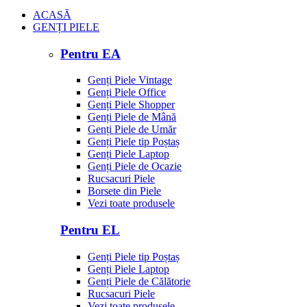
ACASĂ
GENȚI PIELE
Pentru EA
Genți Piele Vintage
Genți Piele Office
Genți Piele Shopper
Genți Piele de Mână
Genți Piele de Umăr
Genți Piele tip Poștaș
Genți Piele Laptop
Genți Piele de Ocazie
Rucsacuri Piele
Borsete din Piele
Vezi toate produsele
Pentru EL
Genți Piele tip Poștaș
Genți Piele Laptop
Genți Piele de Călătorie
Rucsacuri Piele
Vezi toate produsele