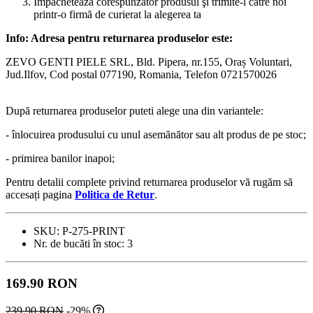
Împachetează corespunzător produsul şi trimite-l către noi
printr-o firmă de curierat la alegerea ta
Info: Adresa pentru returnarea produselor este:
ZEVO GENTI PIELE SRL, Bld. Pipera, nr.155, Oraș Voluntari,
Jud.Ilfov, Cod postal 077190, Romania, Telefon 0721570026
După returnarea produselor puteti alege una din variantele:
- înlocuirea produsului cu unul asemănător sau alt produs de pe stoc;
- primirea banilor inapoi;
Pentru detalii complete privind returnarea produselor vă rugăm să
accesați pagina
Politica de Retur
.
SKU:
P-275-PRINT
Nr. de bucăti în stoc:
3
169.90 RON
239.90 RON
-29%