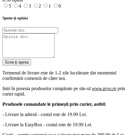
5
4
3
2
1
0
Spune-ţi opinia
Scrie-ţi opinia
Termenul de livrare este de 1-2 zile lucrătoare din momentul
confirmării comenzii de către noi.
Intri în posesia produselor cumpărate pe site-ul
www.zevo.ro
prin
curier rapid.
Produsele comandate le primești prin curier, astfel:
- Livrare la adresă - costul este de 19.99 Lei.
- Livrare la EasyBox - costul este de 19.99 Lei.
Gratis - pentru comenzi cu o valoare mai mare de 299.90 de Lei.