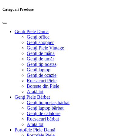
Categorii Produse
Genți Piele Damă
Genți office
Genți shopper
Genți Piele Vintage
Genți de mână
Genți de umăr
Genți tip poștaș
Genți laptop
Genți de ocazie
Rucsacuri Piele
Borsete din Piele
Arată tot
Genți Piele Bărbat
Genți tip poștaș bărbat
Genți laptop bărbat
Genți de călătorie
Rucsacuri bărbat
Arată tot
Portofele Piele Damă
Portofele Piele