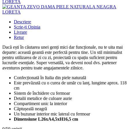
Descriere
Scrie-ți Opinia
Livrare
Retur
Dacă ești în căutarea unei genți mici dar funcționale, nu te uita mai
departe: această geantă este perfectă pentru tine. Un stil minimalist
pentru utilizarea de zi cu zi, proiectată cu spațiu suficient pentru
lucrurile esențiale. Super versatilă, va deveni noul dvs. partener
aventuros pentru toate angajamentele zilnice.
Confecționată în Italia din piele naturală
Este prevăzută cu o curea de umăr cu lanț, lungime aprox. 118
cm
Sistem de închidere cu fermoar
Detalii metalice de culoare aurie
Compartiment unic la interior
Căptușeală neagră
Un buzunar interior mic lateral cu fermoar
Dimensiune L26xA4,5xH16,5 cm
0/5
0 opinii