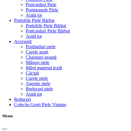
Portcarduri Piele
Portmonede Piele
Arată tot
Portofele Piele Bărbat
Portofele Piele Bărbat
Portcarduri Piele Bărbat
Arată tot
Accesorii
Portfarduri piele
Curele genți
Charmuri geantă
Mănuși piele
Măști material textil
Căciuli
Curele piele
Agende piele
Brelocuri piele
Arată tot
Reduceri
Colecția Genți Piele Vintage
Meniu