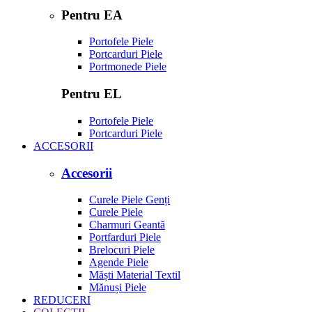
Pentru EA
Portofele Piele
Portcarduri Piele
Portmonede Piele
Pentru EL
Portofele Piele
Portcarduri Piele
ACCESORII
Accesorii
Curele Piele Genți
Curele Piele
Charmuri Geantă
Portfarduri Piele
Brelocuri Piele
Agende Piele
Măști Material Textil
Mănuși Piele
REDUCERI