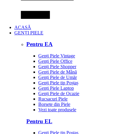
ACASĂ
GENȚI PIELE
Pentru EA
Genți Piele Vintage
Genți Piele Office
Genți Piele Shopper
Genți Piele de Mână
Genți Piele de Umăr
Genți Piele tip Poștaș
Genți Piele Laptop
Genți Piele de Ocazie
Rucsacuri Piele
Borsete din Piele
Vezi toate produsele
Pentru EL
Genți Piele tip Poștaș