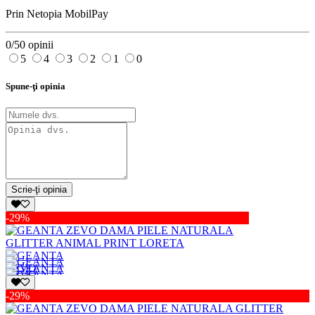
Prin Netopia MobilPay
0/5
0 opinii
5
4
3
2
1
0
Spune-ţi opinia
Scrie-ţi opinia
-29%
-29%