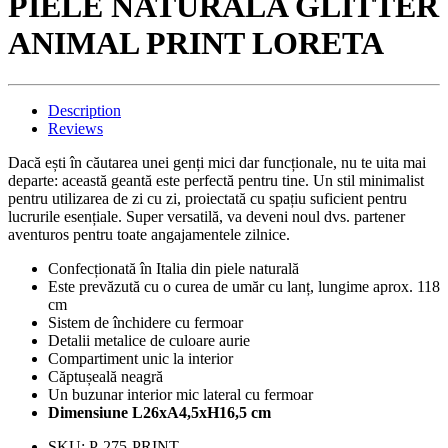
PIELE NATURALA GLITTER
ANIMAL PRINT LORETA
Description
Reviews
Dacă ești în căutarea unei genți mici dar funcționale, nu te uita mai
departe: această geantă este perfectă pentru tine. Un stil minimalist
pentru utilizarea de zi cu zi, proiectată cu spațiu suficient pentru
lucrurile esențiale. Super versatilă, va deveni noul dvs. partener
aventuros pentru toate angajamentele zilnice.
Confecționată în Italia din piele naturală
Este prevăzută cu o curea de umăr cu lanț, lungime aprox. 118
cm
Sistem de închidere cu fermoar
Detalii metalice de culoare aurie
Compartiment unic la interior
Căptușeală neagră
Un buzunar interior mic lateral cu fermoar
Dimensiune L26xA4,5xH16,5 cm
SKU:
P-275-PRINT