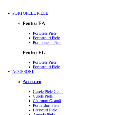
PORTOFELE PIELE
Pentru EA
Portofele Piele
Portcarduri Piele
Portmonede Piele
Pentru EL
Portofele Piele
Portcarduri Piele
ACCESORII
Accesorii
Curele Piele Genți
Curele Piele
Charmuri Geantă
Portfarduri Piele
Brelocuri Piele
Agende Piele