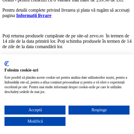
Pentru detalii complete privind livrarea și plata vă rugăm să accesați
pagina
Informații livrare
Poți returna produsele cumpărate de pe site-ul zevo.ro în termen de
14 zile de la data primirii lor. Poți schimba produsele în termen de 14
de zile de la data comandării lor.
Pentru schimb se vor respecta aceleași condiții ca și în cazul unui
retur, așa cum sunt descrise mai jos.
Folosim cookie-uri
Pentru a schimba sau returna articolele, te rugăm să te asiguri că
acestea sunt în ambalajele originale, au toate etichetele atașate și nu
Este posibil să plasăm aceste cookie-uri pentru analiza date utilizatorilor noștri, pentru a
îmbunătăți site-ul, pentru a afișa conținut personalizat și pentru a vă oferi o experiență
prezintă urme de deteriorare sau uzură. De aceea, îți sugerăm să
excelentă pe site. Pentru mai multe informații despre cookie-urile pe care le utilizăm
probezi produsele când le primești și să te asiguri că îți vin bine,
deschideți setările de mai jos.
înainte de a rupe etichetele și de a le purta propriu-zis.
Suntem 100% încrezători în produsele noastre. Dacă totuşi nu eşti pe
deplin mulţumit, poţi returna produsul urmând 3 paşi simpli:
Acceptă
Respinge
Asigură-te că produsul este în stare perfectă (ambalaj original/
Modifică
etichete/ sigiliu intacte, nefolosit, curat). Ambalați produsul
corespunzător transportului, nu lipiți nimic direct pe ambalajul