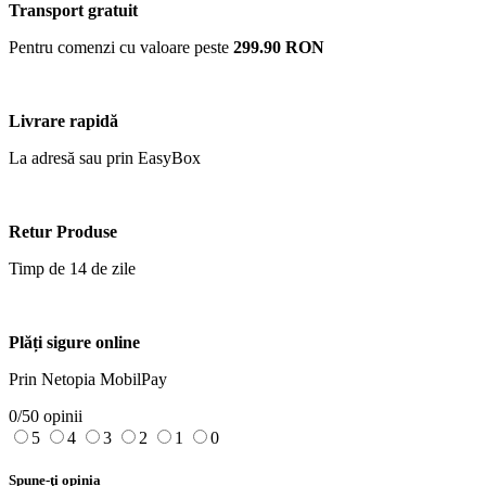
Transport gratuit
Pentru comenzi cu valoare peste
299.90 RON
Livrare rapidă
La adresă sau prin EasyBox
Retur Produse
Timp de 14 de zile
Plăți sigure online
Prin Netopia MobilPay
0/5
0 opinii
5
4
3
2
1
0
Spune-ţi opinia