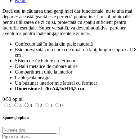
Retur
Dacă ești în căutarea unei genți mici dar funcționale, nu te uita mai
departe: această geantă este perfectă pentru tine. Un stil minimalist
pentru utilizarea de zi cu zi, proiectată cu spațiu suficient pentru
lucrurile esențiale. Super versatilă, va deveni noul dvs. partener
aventuros pentru toate angajamentele zilnice.
Confecționată în Italia din piele naturală
Este prevăzută cu o curea de umăr cu lanț, lungime aprox. 118
cm
Sistem de închidere cu fermoar
Detalii metalice de culoare aurie
Compartiment unic la interior
Căptușeală neagră
Un buzunar interior mic lateral cu fermoar
Dimensiune L26xA4,5xH16,5 cm
0/5
0 opinii
5
4
3
2
1
0
Spune-ţi opinia