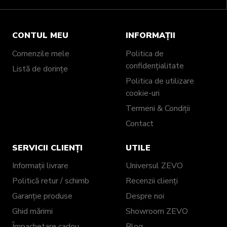
CONTUL MEU
INFORMAȚII
Comenzile mele
Politica de
confidențialitate
Listă de dorințe
Politica de utilizare
cookie-uri
Termeni & Condiții
Contact
SERVICII CLIENȚI
UTILE
Informații livrare
Universul ZEVO
Politică retur / schimb
Recenzii clienți
Garanție produse
Despre noi
Ghid mărimi
Showroom ZEVO
Împachetare cadou
Blog