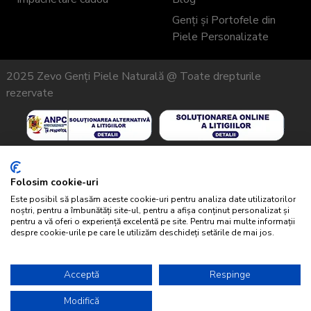
Genți și Portofele din
Piele Personalizate
2025 Zevo Genți Piele Naturală @ Toate drepturile
rezervate
Acest site folosește cookie-uri
Acest site folosește cookie-uri pentru a stoca informații pe
Folosim cookie-uri
computerul dvs. Unele dintre aceste cookie-uri sunt esențiale
Este posibil să plasăm aceste cookie-uri pentru analiza date utilizatorilor
pentru ca site-ul nostru să funcționeze, iar altele ne ajută să îl
noștri, pentru a îmbunătăți site-ul, pentru a afișa conținut personalizat și
pentru a vă oferi o experiență excelentă pe site. Pentru mai multe informații
îmbunătățim, oferindu-ne informații despre modul în care este
despre cookie-urile pe care le utilizăm deschideți setările de mai jos.
utilizat site-ul. Prin utilizarea site-ului nostru, acceptați termenii
Politicii noastre de confidențialitate.
Acceptă
Respinge
Refuzați
Modifică
Respingeti tot
Personalizare
Acceptați