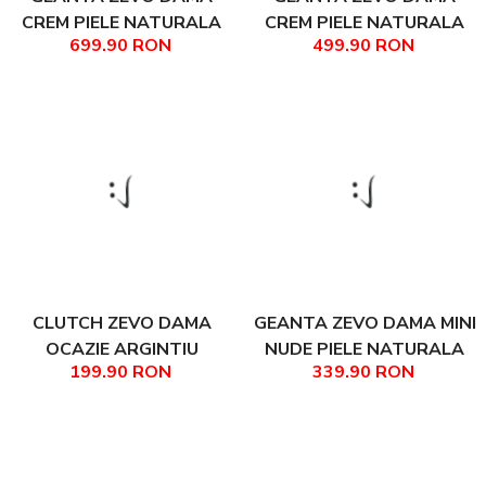
CREM PIELE NATURALA
CREM PIELE NATURALA
699.90 RON
499.90 RON
VINTAGE PRINT FLORAL
VINTAGE PRINT FLORAL
INES
DIMENSIUNE MICA INES
CLUTCH ZEVO DAMA
GEANTA ZEVO DAMA MINI
OCAZIE ARGINTIU
NUDE PIELE NATURALA
199.90 RON
339.90 RON
DESCHIS BEATRICE
FERMA VIVIANA