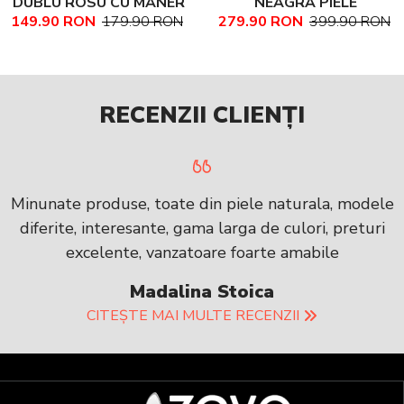
DUBLU ROSU CU MANER
NEAGRA PIELE
149.90 RON
179.90 RON
279.90 RON
399.90 RON
PIELE NATURALA
NATURALA TEXTURATA
MARIME MEDIE NADINE
RECENZII CLIENȚI
Minunate produse, toate din piele naturala, modele
diferite, interesante, gama larga de culori, preturi
excelente, vanzatoare foarte amabile
Madalina Stoica
CITEȘTE MAI MULTE RECENZII