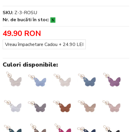
SKU:
Z-3-ROSU
Nr. de bucăti în stoc:
5
49.90 RON
Împachetare Cadou
Vreau împachetare Cadou + 24.90 LEI
Culori disponibile: