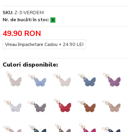
SKU:
Z-3-VERDEM
Nr. de bucăti în stoc:
5
49.90 RON
Împachetare Cadou
Vreau împachetare Cadou + 24.90 LEI
Culori disponibile: