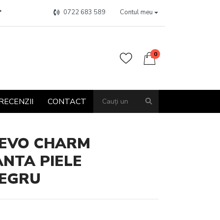
0722 683 589
Contul meu
0
RECENZII
CONTACT
ZEVO CHARM
NTA PIELE
EGRU