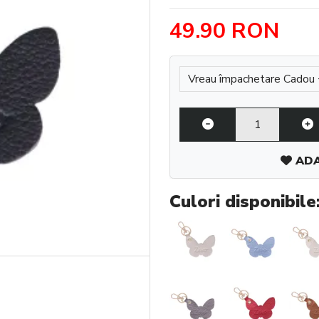
49.90 RON
Împachetare Cadou
Vreau împachetare Cadou 
ADA
Culori disponibile