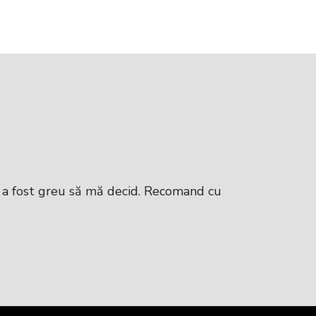
i a fost greu să mă decid. Recomand cu
Forte mul