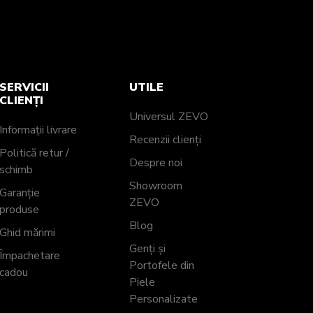
SERVICII
UTILE
CLIENȚI
Universul ZEVO
Informații livrare
Recenzii clienți
Politică retur /
Despre noi
schimb
Showroom
Garanție
ZEVO
produse
Blog
Ghid mărimi
Genți și
Împachetare
Portofele din
cadou
Piele
Personalizate