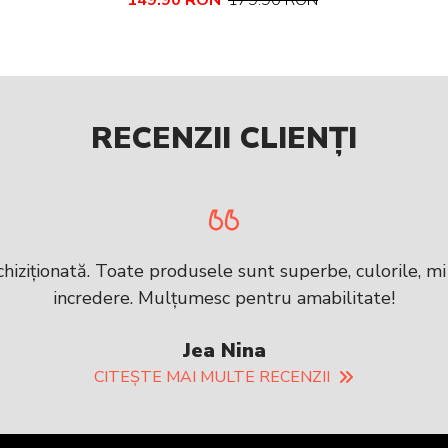
149.90 RON
179.90 RON
RECENZII CLIENȚI
iziționată. Toate produsele sunt superbe, culorile, m
incredere. Mulțumesc pentru amabilitate!
Jea Nina
CITEȘTE MAI MULTE RECENZII