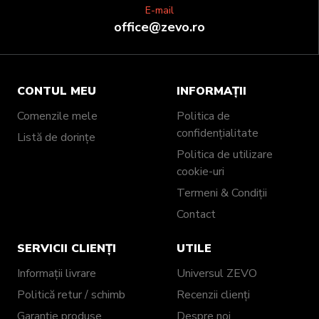
E-mail
office@zevo.ro
CONTUL MEU
INFORMAȚII
Comenzile mele
Politica de
confidențialitate
Listă de dorințe
Politica de utilizare
cookie-uri
Termeni & Condiții
Contact
SERVICII CLIENȚI
UTILE
Informații livrare
Universul ZEVO
Politică retur / schimb
Recenzii clienți
Garanție produse
Despre noi