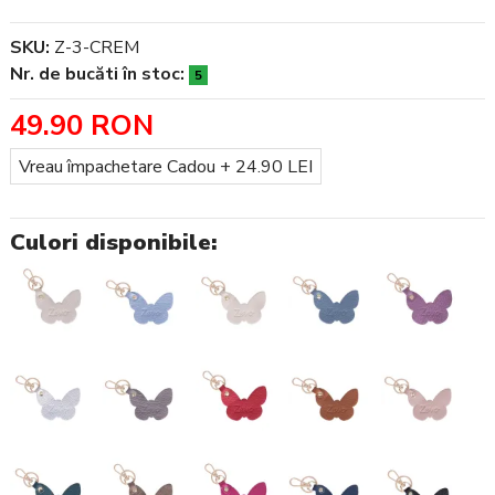
SKU:
Z-3-CREM
Nr. de bucăti în stoc:
5
49.90 RON
Împachetare Cadou
Vreau împachetare Cadou + 24.90 LEI
Culori disponibile: