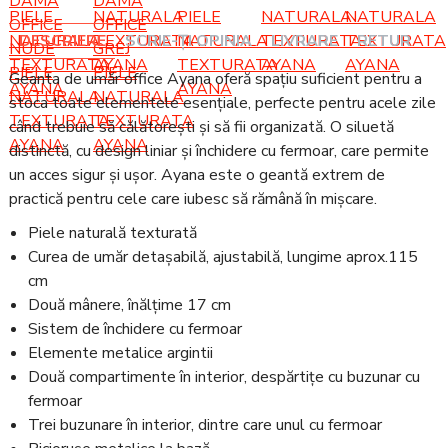
DESCRIERE
SCRIE-ȚI OPINIA
LIVRARE
RETUR
Geanta de umăr office Ayana oferă spațiu suficient pentru a
stoca toate elementele esențiale, perfecte pentru acele zile
când trebuie să călătorești și să fii organizată. O siluetă
distinctă, cu design liniar și închidere cu fermoar, care permite
un acces sigur și ușor. Ayana este o geantă extrem de
practică pentru cele care iubesc să rămână în mișcare.
Piele naturală texturată
Curea de umăr detașabilă, ajustabilă, lungime aprox.115
cm
Două mânere, înălțime 17 cm
Sistem de închidere cu fermoar
Elemente metalice argintii
Două compartimente în interior, despărtițe cu buzunar cu
fermoar
Trei buzunare în interior, dintre care unul cu fermoar