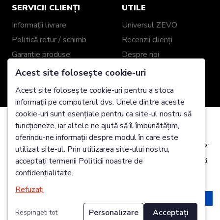
SERVICII CLIENȚI
UTILE
Informații livrare
Universul ZEVO
Politică retur / schimb
Recenzii clienți
Garanție produse
Despre noi
Ghid mărimi
Showroom ZEVO
Acest site folosește cookie-uri
Împachetare cadou
Blog
Acest site folosește cookie-uri pentru a stoca
Genți și Portofele din
informații pe computerul dvs. Unele dintre aceste
Piele Personalizate
cookie-uri sunt esențiale pentru ca site-ul nostru să
funcționeze, iar altele ne ajută să îl îmbunătățim,
Folosim cookie-uri
oferindu-ne informații despre modul în care este
2025 Zevo Genți Piele Naturală @ Toate drepturile
Este posibil să plasăm aceste cookie-uri pentru analiza date utilizatorilor
utilizat site-ul. Prin utilizarea site-ului nostru,
rezervate
noștri, pentru a îmbunătăți site-ul, pentru a afișa conținut personalizat și
acceptați termenii Politicii noastre de
pentru a vă oferi o experiență excelentă pe site. Pentru mai multe informații
despre cookie-urile pe care le utilizăm deschideți setările de mai jos.
confidențialitate.
Refuzați
Acceptă
Respinge
Personalizare
Acceptați
Respingeti tot
Modifică