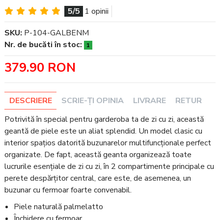
5/5
1 opinii
SKU:
P-104-GALBENM
Nr. de bucăti în stoc:
1
379.90 RON
DESCRIERE
SCRIE-ȚI OPINIA
LIVRARE
RETUR
Potrivită în special pentru garderoba ta de zi cu zi, această
geantă de piele este un aliat splendid. Un model clasic cu
interior spațios datorită buzunarelor multifuncționale perfect
organizate. De fapt, această geanta organizează toate
lucrurile esențiale de zi cu zi, în 2 compartimente principale cu
perete despărțitor central, care este, de asemenea, un
buzunar cu fermoar foarte convenabil.
Piele naturală palmelatto
Închidere cu fermoar