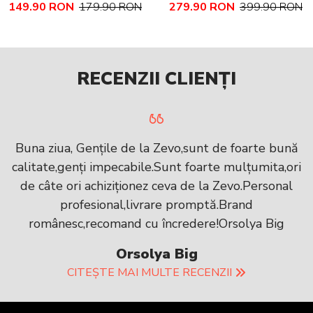
149.90 RON
179.90 RON
279.90 RON
399.90 RON
PIELE NATURALA
NATURALA TEXTURATA
MARIME MEDIE NADINE
RECENZII CLIENȚI
Buna ziua, Gențile de la Zevo,sunt de foarte bună
calitate,genți impecabile.Sunt foarte mulțumita,ori
de câte ori achiziționez ceva de la Zevo.Personal
profesional,livrare promptă.Brand
românesc,recomand cu încredere!Orsolya Big
Orsolya Big
CITEȘTE MAI MULTE RECENZII