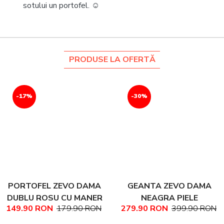
sotului un portofel. ☺
PRODUSE LA OFERTĂ
-17%
-30%
PORTOFEL ZEVO DAMA
GEANTA ZEVO DAMA
DUBLU ROSU CU MANER
NEAGRA PIELE
149.90 RON
179.90 RON
279.90 RON
399.90 RON
PIELE NATURALA
NATURALA TEXTURATA
MARIME MEDIE NADINE