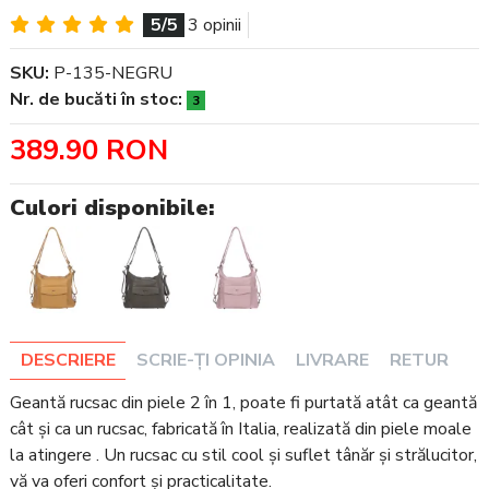
5/5
3 opinii
SKU:
P-135-NEGRU
Nr. de bucăti în stoc:
3
389.90 RON
Culori disponibile:
DESCRIERE
SCRIE-ȚI OPINIA
LIVRARE
RETUR
Geantă rucsac din piele 2 în 1, poate fi purtată atât ca geantă
cât și ca un rucsac, fabricată în Italia, realizată din piele moale
la atingere . Un rucsac cu stil cool și suflet tânăr și strălucitor,
vă va oferi confort și practicalitate.