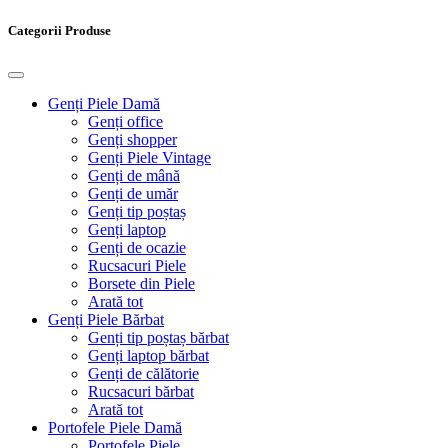
Categorii Produse
Genți Piele Damă
Genți office
Genți shopper
Genți Piele Vintage
Genți de mână
Genți de umăr
Genți tip poștaș
Genți laptop
Genți de ocazie
Rucsacuri Piele
Borsete din Piele
Arată tot
Genți Piele Bărbat
Genți tip poștaș bărbat
Genți laptop bărbat
Genți de călătorie
Rucsacuri bărbat
Arată tot
Portofele Piele Damă
Portofele Piele