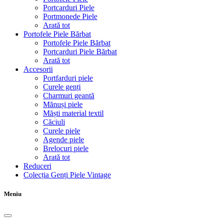
Portcarduri Piele
Portmonede Piele
Arată tot
Portofele Piele Bărbat
Portofele Piele Bărbat
Portcarduri Piele Bărbat
Arată tot
Accesorii
Portfarduri piele
Curele genți
Charmuri geantă
Mănuși piele
Măști material textil
Căciuli
Curele piele
Agende piele
Brelocuri piele
Arată tot
Reduceri
Colecția Genți Piele Vintage
Meniu