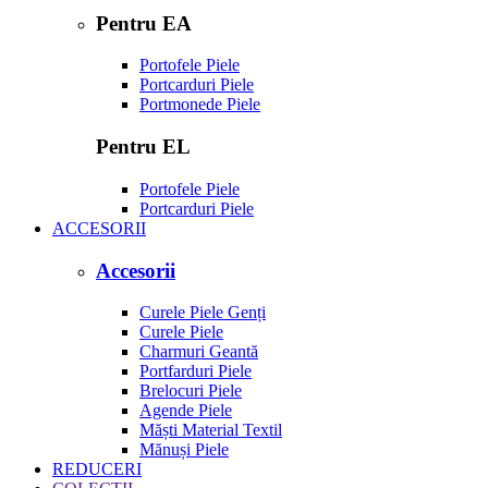
Pentru EA
Portofele Piele
Portcarduri Piele
Portmonede Piele
Pentru EL
Portofele Piele
Portcarduri Piele
ACCESORII
Accesorii
Curele Piele Genți
Curele Piele
Charmuri Geantă
Portfarduri Piele
Brelocuri Piele
Agende Piele
Măști Material Textil
Mănuși Piele
REDUCERI