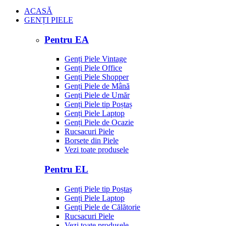
ACASĂ
GENȚI PIELE
Pentru EA
Genți Piele Vintage
Genți Piele Office
Genți Piele Shopper
Genți Piele de Mână
Genți Piele de Umăr
Genți Piele tip Poștaș
Genți Piele Laptop
Genți Piele de Ocazie
Rucsacuri Piele
Borsete din Piele
Vezi toate produsele
Pentru EL
Genți Piele tip Poștaș
Genți Piele Laptop
Genți Piele de Călătorie
Rucsacuri Piele
Vezi toate produsele