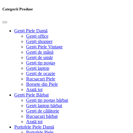
Categorii Produse
Genți Piele Damă
Genți office
Genți shopper
Genți Piele Vintage
Genți de mână
Genți de umăr
Genți tip poștaș
Genți laptop
Genți de ocazie
Rucsacuri Piele
Borsete din Piele
Arată tot
Genți Piele Bărbat
Genți tip poștaș bărbat
Genți laptop bărbat
Genți de călătorie
Rucsacuri bărbat
Arată tot
Portofele Piele Damă
Portofele Piele