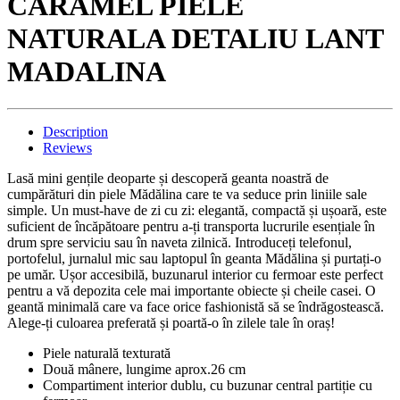
CARAMEL PIELE
NATURALA DETALIU LANT
MADALINA
Description
Reviews
Lasă mini gențile deoparte și descoperă geanta noastră de
cumpărături din piele Mădălina care te va seduce prin liniile sale
simple. Un must-have de zi cu zi: elegantă, compactă și ușoară, este
suficient de încăpătoare pentru a-ți transporta lucrurile esențiale în
drum spre serviciu sau în naveta zilnică. Introduceți telefonul,
portofelul, jurnalul mic sau laptopul în geanta Mădălina și purtați-o
pe umăr. Ușor accesibilă, buzunarul interior cu fermoar este perfect
pentru a vă depozita cele mai importante obiecte și cheile casei. O
geantă minimală care va face orice fashionistă să se îndrăgostească.
Alege-ți culoarea preferată și poartă-o în zilele tale în oraș!
Piele naturală texturată
Două mânere, lungime aprox.26 cm
Compartiment interior dublu, cu buzunar central partiție cu