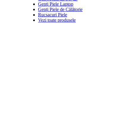
Genți Piele Laptop
Genți Piele de Călătorie
Rucsacuri Piele
Vezi toate produsele