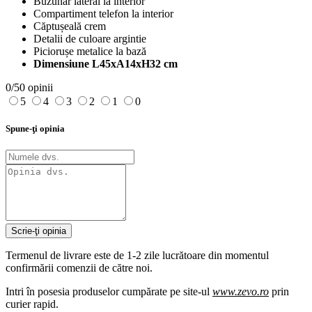
Buzunar lateral la interior
Compartiment telefon la interior
Căptușeală crem
Detalii de culoare argintie
Piciorușe metalice la bază
Dimensiune L45xA14xH32 cm
0/5
0 opinii
5
4
3
2
1
0
Spune-ţi opinia
Scrie-ţi opinia
Termenul de livrare este de 1-2 zile lucrătoare din momentul
confirmării comenzii de către noi.
Intri în posesia produselor cumpărate pe site-ul
www.zevo.ro
prin
curier rapid.