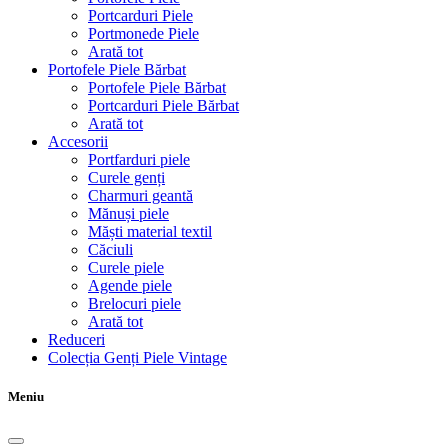
Portcarduri Piele
Portmonede Piele
Arată tot
Portofele Piele Bărbat
Portofele Piele Bărbat
Portcarduri Piele Bărbat
Arată tot
Accesorii
Portfarduri piele
Curele genți
Charmuri geantă
Mănuși piele
Măști material textil
Căciuli
Curele piele
Agende piele
Brelocuri piele
Arată tot
Reduceri
Colecția Genți Piele Vintage
Meniu