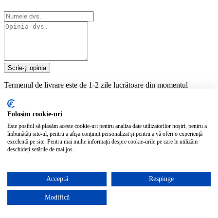
Scrie-ţi opinia
Termenul de livrare este de 1-2 zile lucrătoare din momentul
confirmării comenzii de către noi.
Intri în posesia produselor cumpărate pe site-ul
www.zevo.ro
prin
Folosim cookie-uri
curier rapid.
Este posibil să plasăm aceste cookie-uri pentru analiza date utilizatorilor noștri, pentru a
îmbunătăți site-ul, pentru a afișa conținut personalizat și pentru a vă oferi o experiență
Produsele comandate le primești prin curier, astfel:
excelentă pe site. Pentru mai multe informații despre cookie-urile pe care le utilizăm
deschideți setările de mai jos.
- Livrare la adresă - costul este de 19.99 Lei.
- Livrare la EasyBox - costul este de 19.99 Lei.
Acceptă
Respinge
Gratis - pentru comenzi cu o valoare mai mare de 299.90 de Lei.
Modifică
Pentru detalii complete privind livrarea și plata vă rugăm să accesați
pagina
Informații livrare