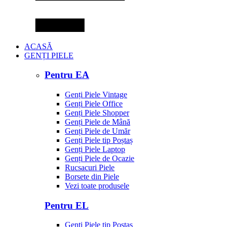
ACASĂ
GENȚI PIELE
Pentru EA
Genți Piele Vintage
Genți Piele Office
Genți Piele Shopper
Genți Piele de Mână
Genți Piele de Umăr
Genți Piele tip Poștaș
Genți Piele Laptop
Genți Piele de Ocazie
Rucsacuri Piele
Borsete din Piele
Vezi toate produsele
Pentru EL
Genți Piele tip Poștaș