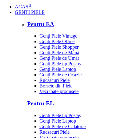
ACASĂ
GENȚI PIELE
Pentru EA
Genți Piele Vintage
Genți Piele Office
Genți Piele Shopper
Genți Piele de Mână
Genți Piele de Umăr
Genți Piele tip Poștaș
Genți Piele Laptop
Genți Piele de Ocazie
Rucsacuri Piele
Borsete din Piele
Vezi toate produsele
Pentru EL
Genți Piele tip Poștaș
Genți Piele Laptop
Genți Piele de Călătorie
Rucsacuri Piele
Vezi toate produsele