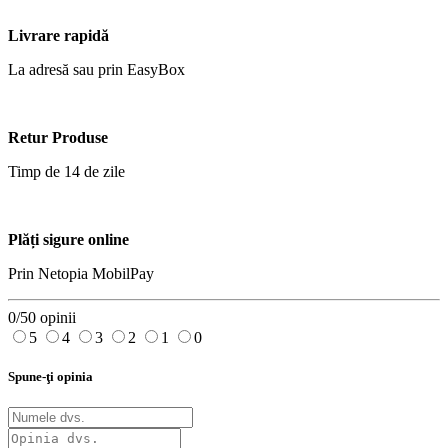
Livrare rapidă
La adresă sau prin EasyBox
Retur Produse
Timp de 14 de zile
Plăți sigure online
Prin Netopia MobilPay
0/5
0 opinii
5
4
3
2
1
0
Spune-ţi opinia