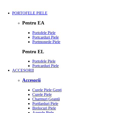
PORTOFELE PIELE
Pentru EA
Portofele Piele
Portcarduri Piele
Portmonede Piele
Pentru EL
Portofele Piele
Portcarduri Piele
ACCESORII
Accesorii
Curele Piele Genți
Curele Piele
Charmuri Geantă
Portfarduri Piele
Brelocuri Piele
Agende Piele