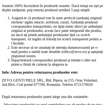
Suntem 100% încrezători în produsele noastre. Dacă totuşi nu eşti pe
deplin mulţumit, poţi returna produsul urmând 3 paşi simpli:
Asigură-te că produsul este în stare perfectă (ambalaj original/
etichete/ sigiliu intacte, nefolosit, curat). Ambalați produsul
corespunzător transportului, nu lipiți nimic direct pe ambalajul
original al produsului, acesta face parte integrantă din produs,
iar dacă ați primit ambalajul produsului lipit cu scotch
transparet, vă rugăm să folosiți tot scotch transparent pentru a-
l închide.
Este necesar să ne anuntați de intenția dumneavoastră pe e-
mail pentru a stabili toate detaliile (office@zevo.ro) şi aşteptați
răspunsul nostru.
Împachetează corespunzător produsul şi trimite-l către noi
printr-o firmă de curierat la alegerea ta
Info: Adresa pentru returnarea produselor este:
ZEVO GENTI PIELE SRL, Bld. Pipera, nr.155, Oraș Voluntari,
Jud.Ilfov, Cod postal 077190, Romania, Telefon 0721570026
După returnarea produselor puteti alege una din variantele:
- înlocuirea produsului cu unul asemănător sau alt produs de pe stoc;