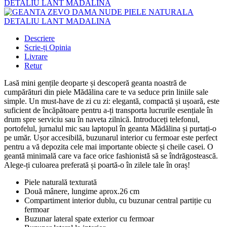
Descriere
Scrie-ți Opinia
Livrare
Retur
Lasă mini gențile deoparte și descoperă geanta noastră de
cumpărături din piele Mădălina care te va seduce prin liniile sale
simple. Un must-have de zi cu zi: elegantă, compactă și ușoară, este
suficient de încăpătoare pentru a-ți transporta lucrurile esențiale în
drum spre serviciu sau în naveta zilnică. Introduceți telefonul,
portofelul, jurnalul mic sau laptopul în geanta Mădălina și purtați-o
pe umăr. Ușor accesibilă, buzunarul interior cu fermoar este perfect
pentru a vă depozita cele mai importante obiecte și cheile casei. O
geantă minimală care va face orice fashionistă să se îndrăgostească.
Alege-ți culoarea preferată și poartă-o în zilele tale în oraș!
Piele naturală texturată
Două mânere, lungime aprox.26 cm
Compartiment interior dublu, cu buzunar central partiție cu
fermoar
Buzunar lateral spate exterior cu fermoar