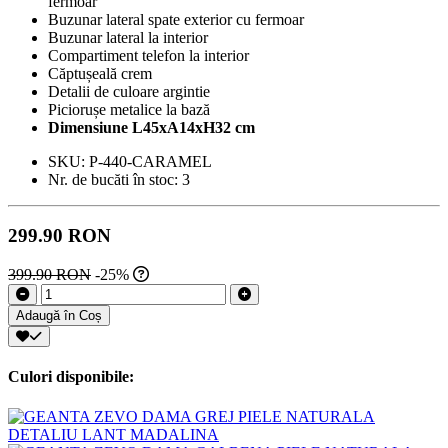
fermoar
Buzunar lateral spate exterior cu fermoar
Buzunar lateral la interior
Compartiment telefon la interior
Căptușeală crem
Detalii de culoare argintie
Piciorușe metalice la bază
Dimensiune L45xA14xH32 cm
SKU:
P-440-CARAMEL
Nr. de bucăti în stoc:
3
299.90 RON
399.90 RON
-25%
Adaugă în Coș
Culori disponibile: