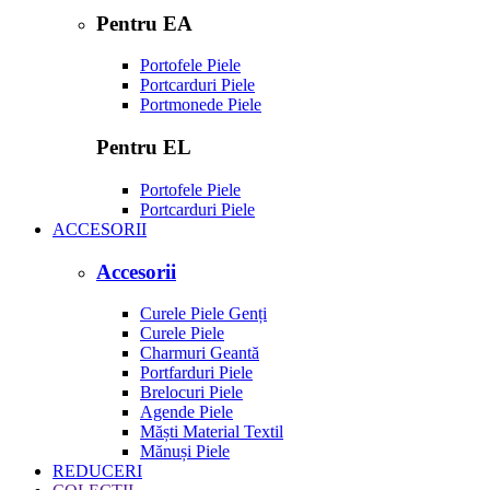
Pentru EA
Portofele Piele
Portcarduri Piele
Portmonede Piele
Pentru EL
Portofele Piele
Portcarduri Piele
ACCESORII
Accesorii
Curele Piele Genți
Curele Piele
Charmuri Geantă
Portfarduri Piele
Brelocuri Piele
Agende Piele
Măști Material Textil
Mănuși Piele
REDUCERI