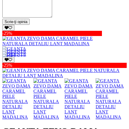
Scrie-ţi opinia
-25%
-25%