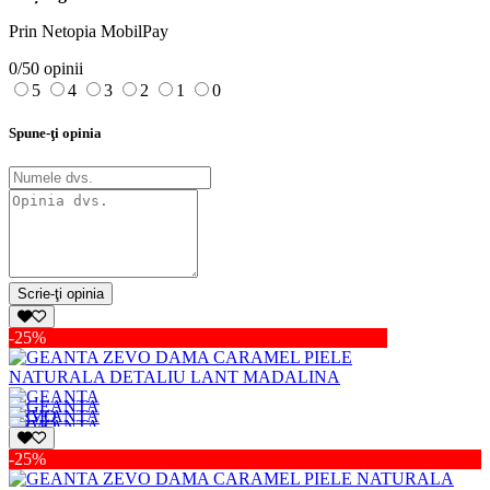
Prin Netopia MobilPay
0/5
0 opinii
5
4
3
2
1
0
Spune-ţi opinia
Scrie-ţi opinia
-25%
-25%