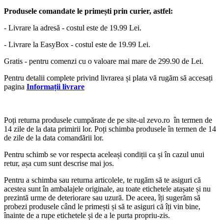
Produsele comandate le primești prin curier, astfel:
- Livrare la adresă - costul este de 19.99 Lei.
- Livrare la EasyBox - costul este de 19.99 Lei.
Gratis - pentru comenzi cu o valoare mai mare de 299.90 de Lei.
Pentru detalii complete privind livrarea și plata vă rugăm să accesați
pagina
Informații livrare
Poți returna produsele cumpărate de pe site-ul zevo.ro în termen de
14 zile de la data primirii lor. Poți schimba produsele în termen de 14
de zile de la data comandării lor.
Pentru schimb se vor respecta aceleași condiții ca și în cazul unui
retur, așa cum sunt descrise mai jos.
Pentru a schimba sau returna articolele, te rugăm să te asiguri că
acestea sunt în ambalajele originale, au toate etichetele atașate și nu
prezintă urme de deteriorare sau uzură. De aceea, îți sugerăm să
probezi produsele când le primești și să te asiguri că îți vin bine,
înainte de a rupe etichetele și de a le purta propriu-zis.