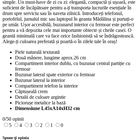
simple. Un must-have de zi cu zi: elegantă, compactă și ușoară, este
suficient de încăpătoare pentru a-ți transporta lucrurile esențiale în
drum spre serviciu sau în naveta zilnică. Introduceți telefonul,
portofelul, jurnalul mic sau laptopul în geanta Mădălina și purtați-o
pe umăr. Ușor accesibilă, buzunarul interior cu fermoar este perfect
pentru a vă depozita cele mai importante obiecte și cheile casei. O
geantă minimală care va face orice fashionistă să se îndrăgostească.
Alege-ți culoarea preferată și poartă-o în zilele tale în oraș!
Piele naturală texturată
Două mânere, lungime aprox.26 cm
Compartiment interior dublu, cu buzunar central partiție cu
fermoar
Buzunar lateral spate exterior cu fermoar
Buzunar lateral la interior
Compartiment telefon la interior
Căptușeală crem
Detalii de culoare argintie
Piciorușe metalice la bază
Dimensiune L45xA14xH32 cm
0/5
0 opinii
5
4
3
2
1
0
Spune-ţi opinia