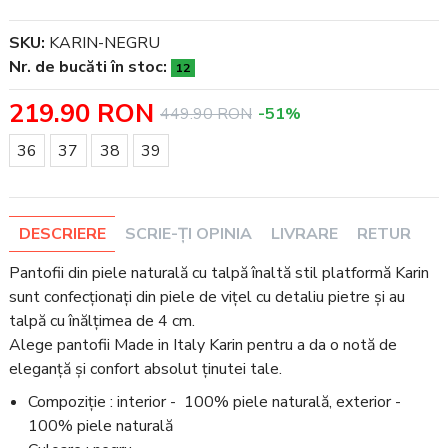
SKU:
KARIN-NEGRU
Nr. de bucăti în stoc:
12
219.90 RON
449.90 RON
-51%
Mărime
36
37
38
39
DESCRIERE
SCRIE-ȚI OPINIA
LIVRARE
RETUR
Pantofii din piele naturală cu talpă înaltă stil platformă Karin
sunt confecționați din piele de vițel cu detaliu pietre și au
talpă cu înălțimea de 4 cm.
Alege pantofii Made in Italy Karin pentru a da o notă de
eleganță și confort absolut ținutei tale.
Compoziție : interior - 100% piele naturală, exterior -
100% piele naturală