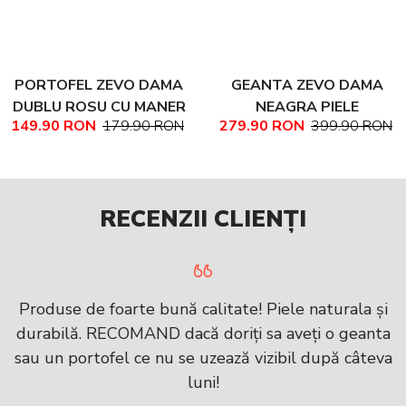
PORTOFEL ZEVO DAMA
GEANTA ZEVO DAMA
DUBLU ROSU CU MANER
NEAGRA PIELE
149.90 RON
179.90 RON
279.90 RON
399.90 RON
PIELE NATURALA
NATURALA TEXTURATA
MARIME MEDIE NADINE
RECENZII CLIENȚI
Produse de foarte bună calitate! Piele naturala și
durabilă. RECOMAND dacă doriți sa aveți o geanta
sau un portofel ce nu se uzează vizibil după câteva
luni!