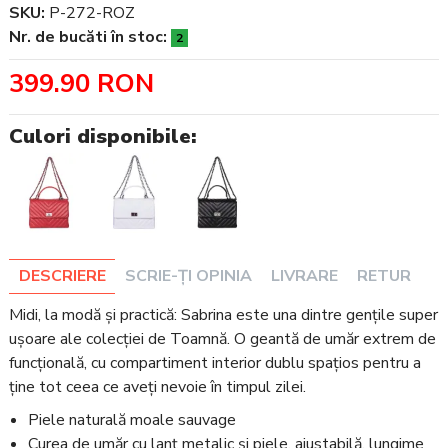
SKU:
P-272-ROZ
Nr. de bucăti în stoc:
2
399.90 RON
Culori disponibile:
DESCRIERE
SCRIE-ȚI OPINIA
LIVRARE
RETUR
Midi, la modă și practică: Sabrina este una dintre gențile super
ușoare ale colecției de Toamnă. O geantă de umăr extrem de
funcțională, cu compartiment interior dublu spațios pentru a
ține tot ceea ce aveți nevoie în timpul zilei.
Piele naturală moale sauvage
Curea de umăr cu lanț metalic și piele, ajustabilă, lungime