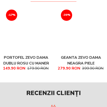
-17%
-30%
PORTOFEL ZEVO DAMA
GEANTA ZEVO DAMA
DUBLU ROSU CU MANER
NEAGRA PIELE
149.90 RON
179.90 RON
279.90 RON
399.90 RON
PIELE NATURALA
NATURALA TEXTURATA
MARIME MEDIE NADINE
RECENZII CLIENȚI