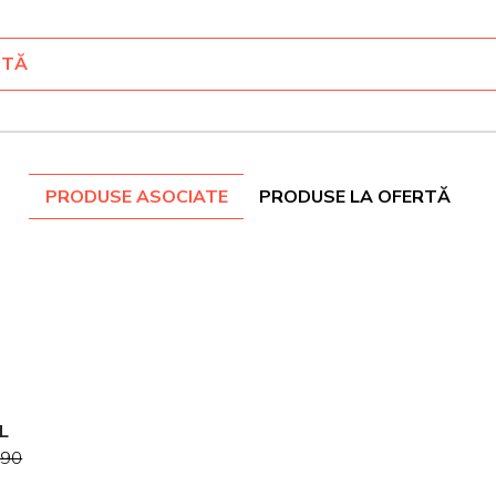
NTĂ
PRODUSE ASOCIATE
PRODUSE LA OFERTĂ
O
L
LA
.90
T