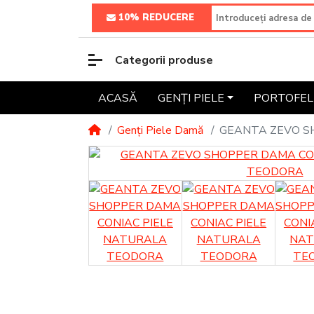
10% REDUCERE
Categorii produse
ACASĂ
GENȚI PIELE
PORTOFELE
Genți Piele Damă
GEANTA ZEVO S