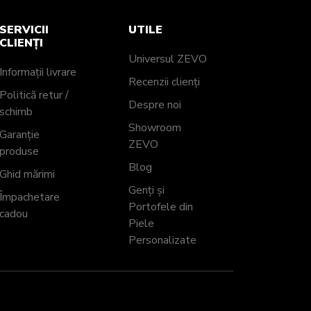
SERVICII
UTILE
CLIENȚI
Universul ZEVO
Informații livrare
Recenzii clienți
Politică retur /
Despre noi
schimb
Showroom
Garanție
ZEVO
produse
Blog
Ghid mărimi
Genți și
Împachetare
Portofele din
cadou
Piele
Personalizate