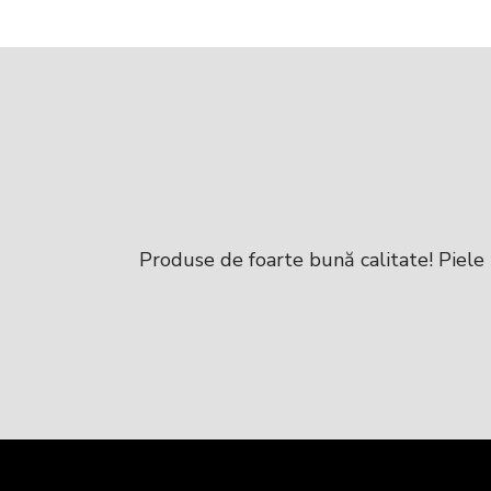
FABIANA
MADALINA
alitate iar
Produse de foarte bună calitate! Piele