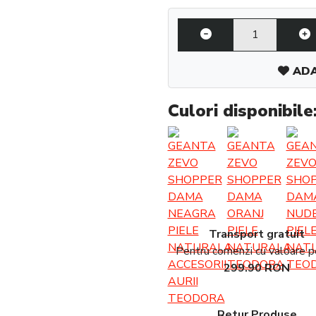
ADA
Culori disponibile
Transport gratuit
Pentru comenzi cu valoare 
299.90 RON
Retur Produse