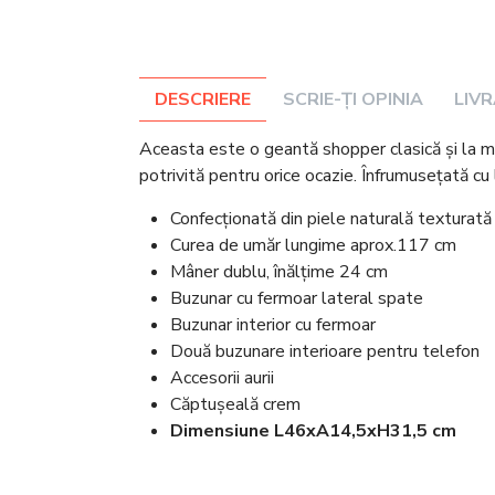
DESCRIERE
SCRIE-ȚI OPINIA
LIV
Aceasta este o geantă shopper clasică și la mo
potrivită pentru orice ocazie. Înfrumusețată cu
Confecționată din piele naturală texturată
Curea de umăr lungime aprox.117 cm
Mâner dublu, înălțime 24 cm
Buzunar cu fermoar lateral spate
Buzunar interior cu fermoar
Două buzunare interioare pentru telefon
Accesorii aurii
Căptușeală crem
Dimensiune L46xA14,5xH31,5 cm