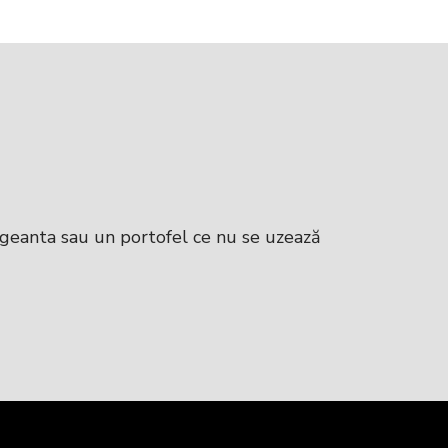
 geanta sau un portofel ce nu se uzează
Genți foa
purtat în
naturală. l