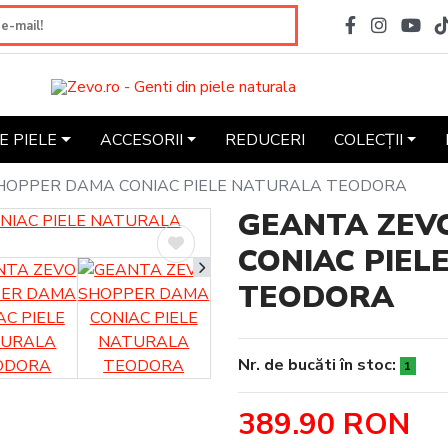
 PIELE
ACCESORII
REDUCERI
COLECȚII
HOPPER DAMA CONIAC PIELE NATURALA TEODORA
GEANTA ZEV
CONIAC PIEL
TEODORA
Nr. de bucăti în stoc:
1
389.90 RON