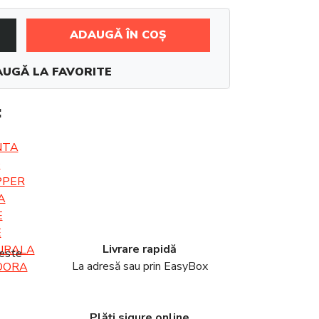
ADAUGĂ ÎN COȘ
UGĂ LA FAVORITE
:
Livrare rapidă
peste
La adresă sau prin EasyBox
Plăți sigure online