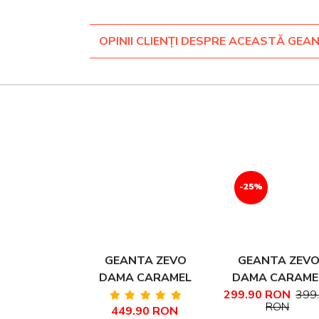
OPINII CLIENȚI DESPRE ACEASTĂ GEA
-25%
GEANTA ZEVO
GEANTA ZEV
DAMA CARAMEL
DAMA CARAME
PIELE NATURALA
PIELE NATURA
299.90 RON
399
RON
449.90 RON
TIP SHOPPER
DETALIU LAN