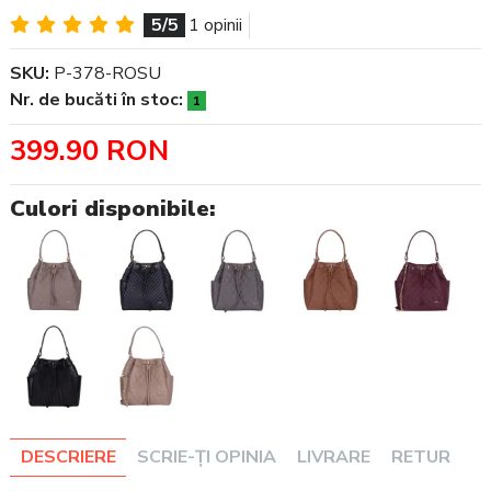
5/5
1 opinii
SKU:
P-378-ROSU
Nr. de bucăti în stoc:
1
399.90 RON
Culori disponibile:
DESCRIERE
SCRIE-ȚI OPINIA
LIVRARE
RETUR