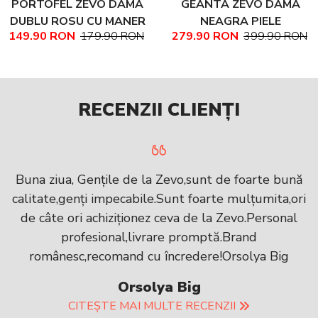
PORTOFEL ZEVO DAMA
GEANTA ZEVO DAMA
DUBLU ROSU CU MANER
NEAGRA PIELE
149.90 RON
179.90 RON
279.90 RON
399.90 RON
PIELE NATURALA
NATURALA TEXTURATA
MARIME MEDIE NADINE
RECENZII CLIENȚI
Buna ziua, Gențile de la Zevo,sunt de foarte bună
calitate,genți impecabile.Sunt foarte mulțumita,ori
de câte ori achiziționez ceva de la Zevo.Personal
profesional,livrare promptă.Brand
românesc,recomand cu încredere!Orsolya Big
Orsolya Big
CITEȘTE MAI MULTE RECENZII