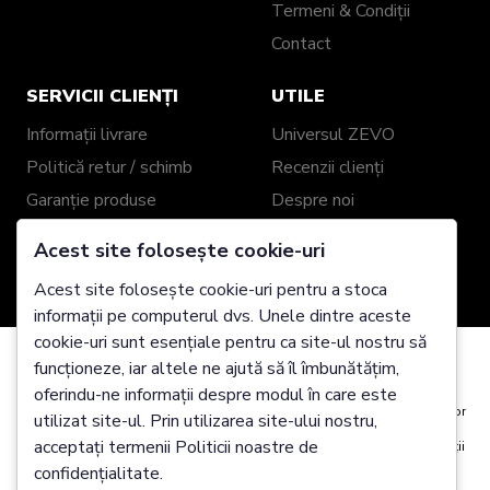
Termeni & Condiții
Contact
SERVICII CLIENȚI
UTILE
Informații livrare
Universul ZEVO
Politică retur / schimb
Recenzii clienți
Garanție produse
Despre noi
Ghid mărimi
Showroom ZEVO
Acest site folosește cookie-uri
Împachetare cadou
Blog
Acest site folosește cookie-uri pentru a stoca
Genți și Portofele din
informații pe computerul dvs. Unele dintre aceste
Piele Personalizate
cookie-uri sunt esențiale pentru ca site-ul nostru să
funcționeze, iar altele ne ajută să îl îmbunătățim,
Folosim cookie-uri
2025 Zevo Genți Piele Naturală @ Toate drepturile
oferindu-ne informații despre modul în care este
rezervate
Este posibil să plasăm aceste cookie-uri pentru analiza date utilizatorilor
utilizat site-ul. Prin utilizarea site-ului nostru,
noștri, pentru a îmbunătăți site-ul, pentru a afișa conținut personalizat și
acceptați termenii Politicii noastre de
pentru a vă oferi o experiență excelentă pe site. Pentru mai multe informații
despre cookie-urile pe care le utilizăm deschideți setările de mai jos.
confidențialitate.