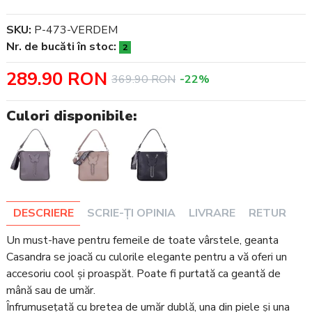
SKU:
P-473-VERDEM
Nr. de bucăti în stoc:
2
289.90 RON
369.90 RON
-22%
Culori disponibile:
DESCRIERE
SCRIE-ȚI OPINIA
LIVRARE
RETUR
Un must-have pentru femeile de toate vârstele, geanta
Casandra se joacă cu culorile elegante pentru a vă oferi un
accesoriu cool și proaspăt. Poate fi purtată ca geantă de
mână sau de umăr.
Înfrumusețată cu bretea de umăr dublă, una din piele și una