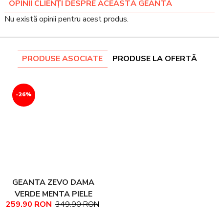
OPINII CLIENȚI DESPRE ACEASTĂ GEANTĂ
Nu există opinii pentru acest produs.
PRODUSE ASOCIATE
PRODUSE LA OFERTĂ
-26%
GEANTA ZEVO DAMA
VERDE MENTA PIELE
259.90 RON
349.90 RON
NATURALA MIHAELA