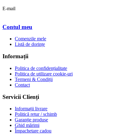
0722 683 589
E-mail
office@zevo.ro
Contul meu
Comenzile mele
Listă de dorințe
Informații
Politica de confidențialitate
Politica de utilizare cookie-uri
Termeni & Condiții
Contact
Servicii Clienți
Informații livrare
Politică retur / schimb
Garanție produse
Ghid mărimi
Împachetare cadou