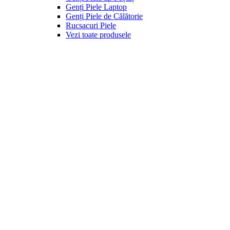
Genți Piele Laptop
Genți Piele de Călătorie
Rucsacuri Piele
Vezi toate produsele