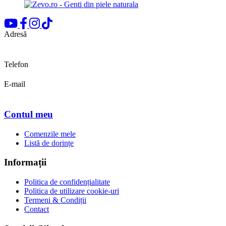
Adresă
Bd. Pipera, nr.155
Voluntari, Ilfov
Telefon
0722 683 589
E-mail
office@zevo.ro
Contul meu
Comenzile mele
Listă de dorințe
Informații
Politica de confidențialitate
Politica de utilizare cookie-uri
Termeni & Condiții
Contact