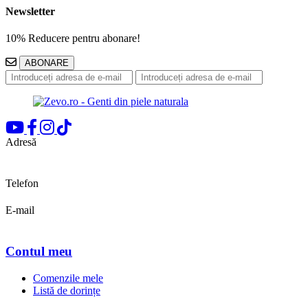
Newsletter
10% Reducere pentru abonare!
ABONARE
Adresă
Bd. Pipera, nr.155
Voluntari, Ilfov
Telefon
0722 683 589
E-mail
office@zevo.ro
Contul meu
Comenzile mele
Listă de dorințe