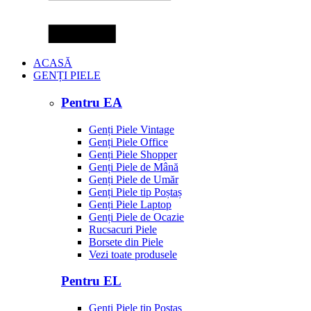
ACASĂ
GENȚI PIELE
Pentru EA
Genți Piele Vintage
Genți Piele Office
Genți Piele Shopper
Genți Piele de Mână
Genți Piele de Umăr
Genți Piele tip Poștaș
Genți Piele Laptop
Genți Piele de Ocazie
Rucsacuri Piele
Borsete din Piele
Vezi toate produsele
Pentru EL
Genți Piele tip Poștaș