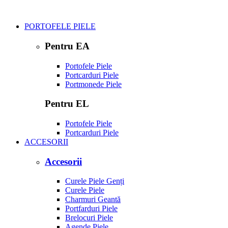
PORTOFELE PIELE
Pentru EA
Portofele Piele
Portcarduri Piele
Portmonede Piele
Pentru EL
Portofele Piele
Portcarduri Piele
ACCESORII
Accesorii
Curele Piele Genți
Curele Piele
Charmuri Geantă
Portfarduri Piele
Brelocuri Piele
Agende Piele