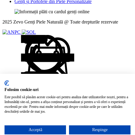
Genți și Portofele din Piele Personalizate
2025 Zevo Genți Piele Naturală @ Toate drepturile rezervate
Acest site folosește cookie-uri
Folosim cookie-uri
Este posibil să plasăm aceste cookie-uri pentru analiza date utilizatorilor noștri, pentru a
Acest site folosește cookie-uri pentru a stoca informații pe
îmbunătăți site-ul, pentru a afișa conținut personalizat și pentru a vă oferi o experiență
computerul dvs. Unele dintre aceste cookie-uri sunt esențiale pentru
excelentă pe site. Pentru mai multe informații despre cookie-urile pe care le utilizăm
ca site-ul nostru să funcționeze, iar altele ne ajută să îl îmbunătățim,
deschideți setările de mai jos.
oferindu-ne informații despre modul în care este utilizat site-ul. Prin
utilizarea site-ului nostru, acceptați termenii Politicii noastre de
confidențialitate.
Acceptă
Respinge