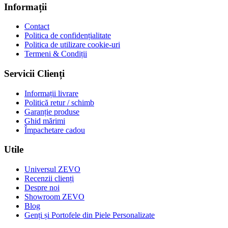
Informații
Contact
Politica de confidențialitate
Politica de utilizare cookie-uri
Termeni & Condiții
Servicii Clienți
Informații livrare
Politică retur / schimb
Garanție produse
Ghid mărimi
Împachetare cadou
Utile
Universul ZEVO
Recenzii clienți
Despre noi
Showroom ZEVO
Blog
Genți și Portofele din Piele Personalizate