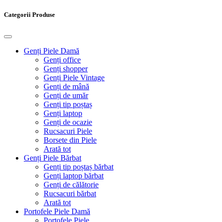
Categorii Produse
Genți Piele Damă
Genți office
Genți shopper
Genți Piele Vintage
Genți de mână
Genți de umăr
Genți tip poștaș
Genți laptop
Genți de ocazie
Rucsacuri Piele
Borsete din Piele
Arată tot
Genți Piele Bărbat
Genți tip poștaș bărbat
Genți laptop bărbat
Genți de călătorie
Rucsacuri bărbat
Arată tot
Portofele Piele Damă
Portofele Piele