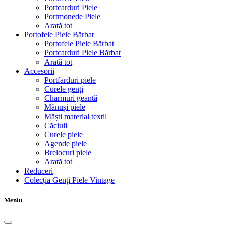
Portcarduri Piele
Portmonede Piele
Arată tot
Portofele Piele Bărbat
Portofele Piele Bărbat
Portcarduri Piele Bărbat
Arată tot
Accesorii
Portfarduri piele
Curele genți
Charmuri geantă
Mănuși piele
Măști material textil
Căciuli
Curele piele
Agende piele
Brelocuri piele
Arată tot
Reduceri
Colecția Genți Piele Vintage
Meniu