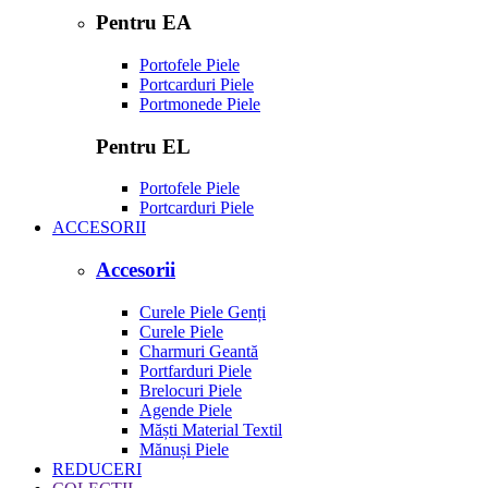
Pentru EA
Portofele Piele
Portcarduri Piele
Portmonede Piele
Pentru EL
Portofele Piele
Portcarduri Piele
ACCESORII
Accesorii
Curele Piele Genți
Curele Piele
Charmuri Geantă
Portfarduri Piele
Brelocuri Piele
Agende Piele
Măști Material Textil
Mănuși Piele
REDUCERI