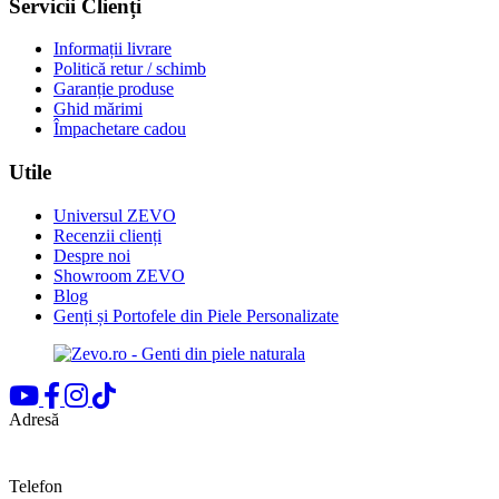
Servicii Clienți
Informații livrare
Politică retur / schimb
Garanție produse
Ghid mărimi
Împachetare cadou
Utile
Universul ZEVO
Recenzii clienți
Despre noi
Showroom ZEVO
Blog
Genți și Portofele din Piele Personalizate
Adresă
Bd. Pipera, nr.155
Voluntari, Ilfov
Telefon