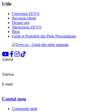
Utile
Universul ZEVO
Recenzii clienți
Despre noi
Showroom ZEVO
Blog
Genți și Portofele din Piele Personalizate
Adresă
Bd. Pipera, nr.155
Voluntari, Ilfov
Telefon
0722 683 589
E-mail
office@zevo.ro
Contul meu
Comenzile mele