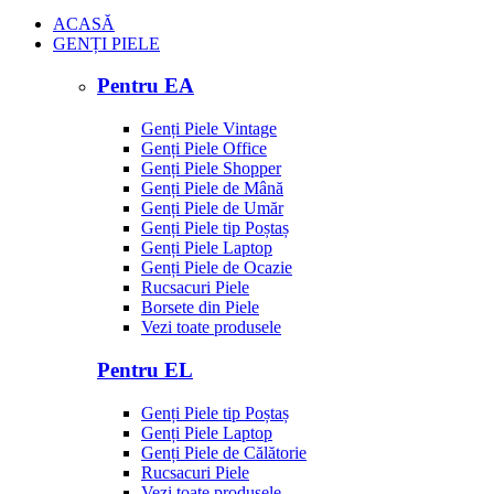
ACASĂ
GENȚI PIELE
Pentru EA
Genți Piele Vintage
Genți Piele Office
Genți Piele Shopper
Genți Piele de Mână
Genți Piele de Umăr
Genți Piele tip Poștaș
Genți Piele Laptop
Genți Piele de Ocazie
Rucsacuri Piele
Borsete din Piele
Vezi toate produsele
Pentru EL
Genți Piele tip Poștaș
Genți Piele Laptop
Genți Piele de Călătorie
Rucsacuri Piele
Vezi toate produsele