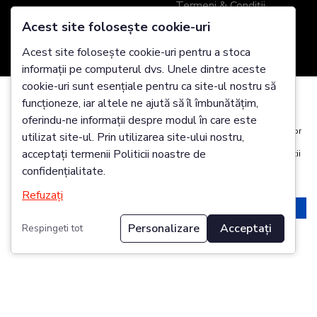
Termeni & Condiții
Acest site folosește cookie-uri
Contact
Acest site folosește cookie-uri pentru a stoca
SERVICII CLIENȚI
UTILE
informații pe computerul dvs. Unele dintre aceste
Informații livrare
Universul ZEVO
cookie-uri sunt esențiale pentru ca site-ul nostru să
funcționeze, iar altele ne ajută să îl îmbunătățim,
Politică retur / schimb
Recenzii clienți
Folosim cookie-uri
oferindu-ne informații despre modul în care este
Garanție produse
Despre noi
Este posibil să plasăm aceste cookie-uri pentru analiza date utilizatorilor
utilizat site-ul. Prin utilizarea site-ului nostru,
noștri, pentru a îmbunătăți site-ul, pentru a afișa conținut personalizat și
Ghid mărimi
Showroom ZEVO
acceptați termenii Politicii noastre de
pentru a vă oferi o experiență excelentă pe site. Pentru mai multe informații
despre cookie-urile pe care le utilizăm deschideți setările de mai jos.
Împachetare cadou
Blog
confidențialitate.
Genți și Portofele din
Refuzați
Acceptă
Respinge
Piele Personalizate
Personalizare
Acceptați
Respingeti tot
Modifică
ADAUGĂ ÎN COȘ
2025 Zevo Genți Piele Naturală @ Toate drepturile
rezervate