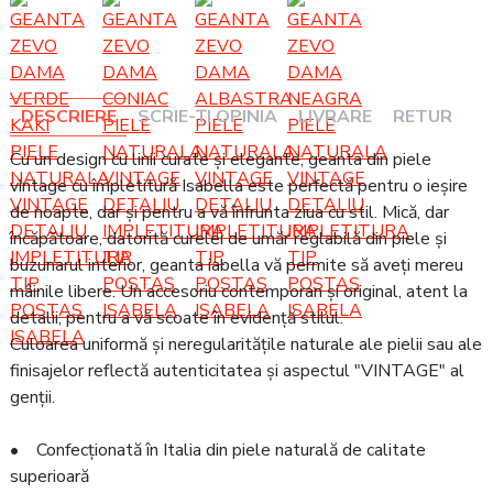
DESCRIERE
SCRIE-ȚI OPINIA
LIVRARE
RETUR
Cu un design cu linii curate și elegante, geanta din piele
vintage cu împletitură Isabella este perfectă pentru o ieșire
de noapte, dar și pentru a vă înfrunta ziua cu stil. Mică, dar
încăpătoare, datorită curelei de umăr reglabilă din piele și
buzunarul interior, geanta iabella vă permite să aveți mereu
mâinile libere. Un accesoriu contemporan și original, atent la
detalii, pentru a vă scoate în evidență stilul.
Culoarea uniformă și neregularitățile naturale ale pielii sau ale
finisajelor reflectă autenticitatea și aspectul "VINTAGE" al
genții.
• Confecționată în Italia din piele naturală de calitate
superioară