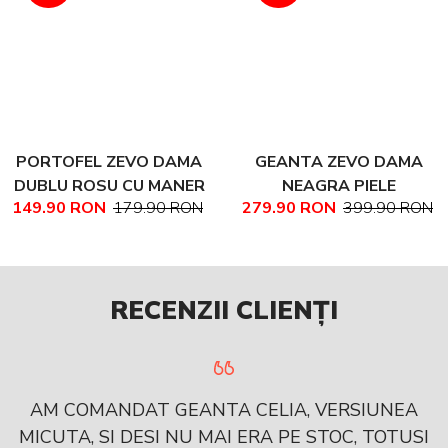
PORTOFEL ZEVO DAMA
GEANTA ZEVO DAMA
DUBLU ROSU CU MANER
NEAGRA PIELE
149.90 RON
179.90 RON
279.90 RON
399.90 RON
PIELE NATURALA
NATURALA TEXTURATA
MARIME MEDIE NADINE
RECENZII CLIENȚI
AM COMANDAT GEANTA CELIA, VERSIUNEA
MICUTA, SI DESI NU MAI ERA PE STOC, TOTUSI