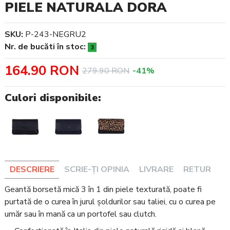
PIELE NATURALA DORA
SKU:
P-243-NEGRU2
Nr. de bucăti în stoc:
3
164.90 RON
279.90 RON
-41%
Culori disponibile:
DESCRIERE
SCRIE-ȚI OPINIA
LIVRARE
RETUR
Geantă borsetă mică 3 în 1 din piele texturată, poate fi
purtată de o curea în jurul șoldurilor sau taliei, cu o curea pe
umăr sau în mană ca un portofel sau clutch.