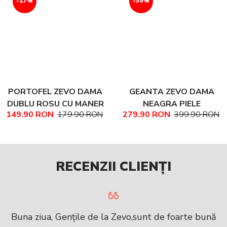
-17%
-30%
PORTOFEL ZEVO DAMA
GEANTA ZEVO DAMA
DUBLU ROSU CU MANER
NEAGRA PIELE
149.90 RON
179.90 RON
279.90 RON
399.90 RON
PIELE NATURALA
NATURALA TEXTURATA
MARIME MEDIE NADINE
RECENZII CLIENȚI
Buna ziua, Gențile de la Zevo,sunt de foarte bună