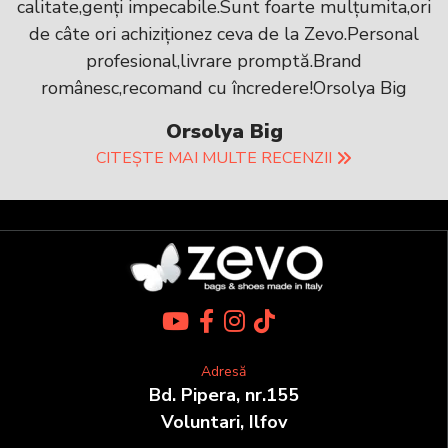
calitate,genți impecabile.Sunt foarte mulțumita,ori
de câte ori achiziționez ceva de la Zevo.Personal
profesional,livrare promptă.Brand
românesc,recomand cu încredere!Orsolya Big
Orsolya Big
CITEȘTE MAI MULTE RECENZII
Adresă
Bd. Pipera, nr.155
Voluntari, Ilfov