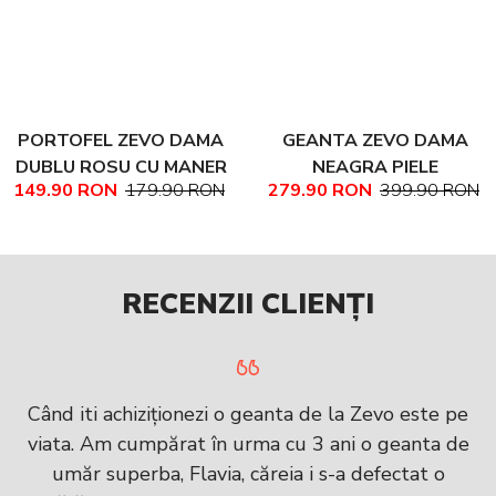
PORTOFEL ZEVO DAMA
GEANTA ZEVO DAMA
DUBLU ROSU CU MANER
NEAGRA PIELE
149.90 RON
179.90 RON
279.90 RON
399.90 RON
PIELE NATURALA
NATURALA TEXTURATA
MARIME MEDIE NADINE
RECENZII CLIENȚI
Când iti achiziționezi o geanta de la Zevo este pe
viata. Am cumpărat în urma cu 3 ani o geanta de
umăr superba, Flavia, căreia i s-a defectat o