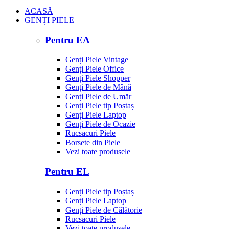
ACASĂ
GENȚI PIELE
Pentru EA
Genți Piele Vintage
Genți Piele Office
Genți Piele Shopper
Genți Piele de Mână
Genți Piele de Umăr
Genți Piele tip Poștaș
Genți Piele Laptop
Genți Piele de Ocazie
Rucsacuri Piele
Borsete din Piele
Vezi toate produsele
Pentru EL
Genți Piele tip Poștaș
Genți Piele Laptop
Genți Piele de Călătorie
Rucsacuri Piele
Vezi toate produsele