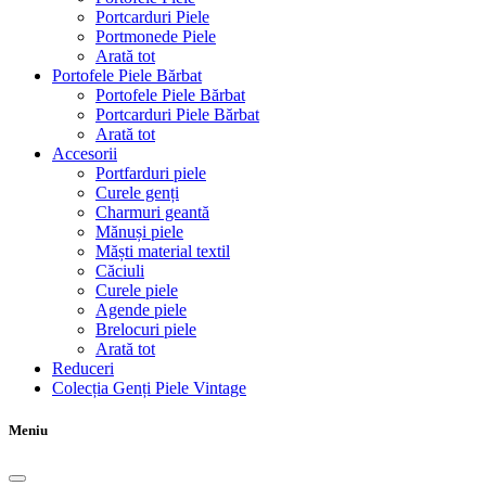
Portcarduri Piele
Portmonede Piele
Arată tot
Portofele Piele Bărbat
Portofele Piele Bărbat
Portcarduri Piele Bărbat
Arată tot
Accesorii
Portfarduri piele
Curele genți
Charmuri geantă
Mănuși piele
Măști material textil
Căciuli
Curele piele
Agende piele
Brelocuri piele
Arată tot
Reduceri
Colecția Genți Piele Vintage
Meniu