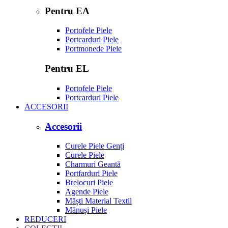
Pentru EA
Portofele Piele
Portcarduri Piele
Portmonede Piele
Pentru EL
Portofele Piele
Portcarduri Piele
ACCESORII
Accesorii
Curele Piele Genți
Curele Piele
Charmuri Geantă
Portfarduri Piele
Brelocuri Piele
Agende Piele
Măști Material Textil
Mănuși Piele
REDUCERI