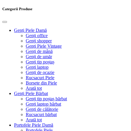
Categorii Produse
Genți Piele Damă
Genți office
Genți shopper
Genți Piele Vintage
Genți de mână
Genți de umăr
Genți tip poștaș
Genți laptop
Genți de ocazie
Rucsacuri Piele
Borsete din Piele
Arată tot
Genți Piele Bărbat
Genți tip poștaș bărbat
Genți laptop bărbat
Genți de călătorie
Rucsacuri bărbat
Arată tot
Portofele Piele Damă
Portofele Piele