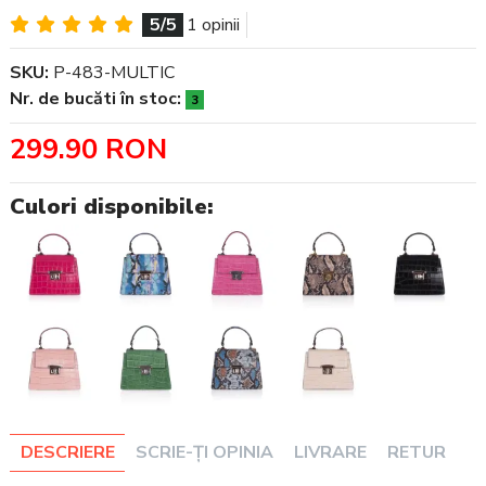
5/5
1 opinii
SKU:
P-483-MULTIC
Nr. de bucăti în stoc:
3
299.90 RON
Culori disponibile:
DESCRIERE
SCRIE-ȚI OPINIA
LIVRARE
RETUR