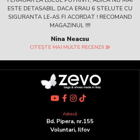
ESTE DETASABIL. DACA ERAU 6 STELUTE CU
SIGURANTA LE-AS FI ACORDAT ! RECOMAND
MAGAZINUL !!!!
Nina Neacsu
CITEȘTE MAI MULTE RECENZII
Adresă
Bd. Pipera, nr.155
Voluntari, Ilfov