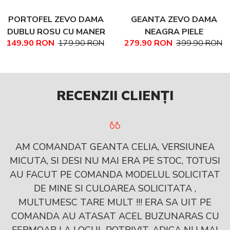
PORTOFEL ZEVO DAMA
GEANTA ZEVO DAMA
DUBLU ROSU CU MANER
NEAGRA PIELE
149.90 RON
179.90 RON
279.90 RON
399.90 RON
PIELE NATURALA
NATURALA TEXTURATA
MARIME MEDIE NADINE
RECENZII CLIENȚI
AM COMANDAT GEANTA CELIA, VERSIUNEA
MICUTA, SI DESI NU MAI ERA PE STOC, TOTUSI
AU FACUT PE COMANDA MODELUL SOLICITAT
DE MINE SI CULOAREA SOLICITATA ,
MULTUMESC TARE MULT !!! ERA SA UIT PE
COMANDA AU ATASAT ACEL BUZUNARAS CU
FERMOAR LA LOCUL POTRIVIT, ADICA NU MAI