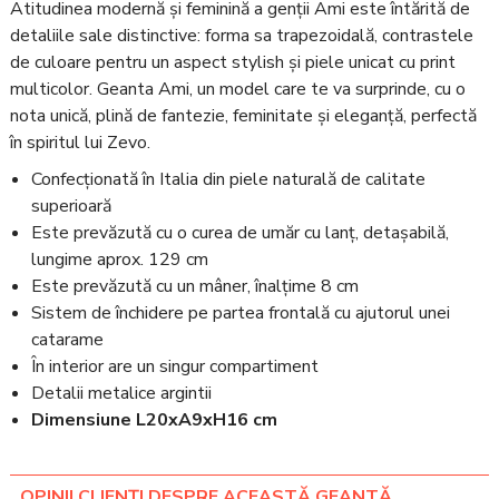
Atitudinea modernă și feminină a genții Ami este întărită de
detaliile sale distinctive: forma sa trapezoidală, contrastele
de culoare pentru un aspect stylish și piele unicat cu print
multicolor. Geanta Ami, un model care te va surprinde, cu o
nota unică, plină de fantezie, feminitate și eleganță, perfectă
în spiritul lui Zevo.
Confecționată în Italia din piele naturală de calitate
superioară
Este prevăzută cu o curea de umăr cu lanț, detașabilă,
lungime aprox. 129 cm
Este prevăzută cu un mâner, înalțime 8 cm
Sistem de închidere pe partea frontală cu ajutorul unei
catarame
În interior are un singur compartiment
Detalii metalice argintii
Dimensiune L20xA9xH16 cm
OPINII CLIENȚI DESPRE ACEASTĂ GEANTĂ