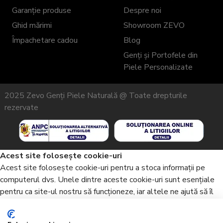
Garanție produse
Despre noi
Ghid mărimi
Showroom ZEVO
Împachetare cadou
Blog
Genți și Portofele din
Piele Personalizate
2025 Zevo Genți Piele Naturală @ Toate drepturile
rezervate
Acest site folosește cookie-uri
Acest site folosește cookie-uri pentru a stoca informații pe
computerul dvs. Unele dintre aceste cookie-uri sunt esențiale
pentru ca site-ul nostru să funcționeze, iar altele ne ajută să îl
îmbunătățim, oferindu-ne informații despre modul în care este
utilizat site-ul. Prin utilizarea site-ului nostru, acceptați termenii