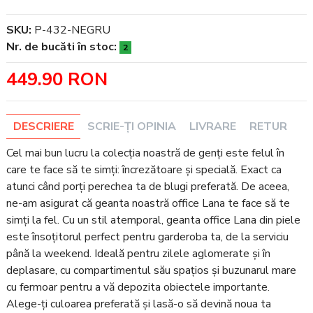
SKU:
P-432-NEGRU
Nr. de bucăti în stoc:
2
449.90 RON
DESCRIERE
SCRIE-ȚI OPINIA
LIVRARE
RETUR
Cel mai bun lucru la colecția noastră de genți este felul în
care te face să te simți: încrezătoare și specială. Exact ca
atunci când porți perechea ta de blugi preferată. De aceea,
ne-am asigurat că geanta noastră office Lana te face să te
simți la fel. Cu un stil atemporal, geanta office Lana din piele
este însoțitorul perfect pentru garderoba ta, de la serviciu
până la weekend. Ideală pentru zilele aglomerate și în
deplasare, cu compartimentul său spațios și buzunarul mare
cu fermoar pentru a vă depozita obiectele importante.
Alege-ți culoarea preferată și lasă-o să devină noua ta