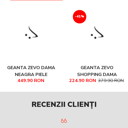
-41%
GEANTA ZEVO DAMA
GEANTA ZEVO
NEAGRA PIELE
SHOPPING DAMA
449.90 RON
224.90 RON
379.90 RON
NATURALA TIP
NEAGRA PIELE
SHOPPER FABIANA
NATURALA PRINT PITON
DETALIU TINTE FIONA
RECENZII CLIENȚI