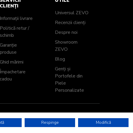
SERVICII
UTILE
CLIENȚI
Universul ZEVO
Informații livrare
Recenzii clienți
Politică retur /
Despre noi
schimb
Showroom
Garanție
ZEVO
produse
Blog
Ghid mărimi
Genți și
Împachetare
Portofele din
cadou
Piele
Personalizate
tă
Respinge
Modifică