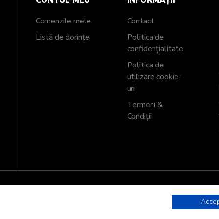
CONTUL MEU
INFORMAȚII
Comenzile mele
Contact
Listă de dorințe
Politica de
confidențialitate
Politica de
utilizare cookie-
uri
Termeni &
Condiții
Accep