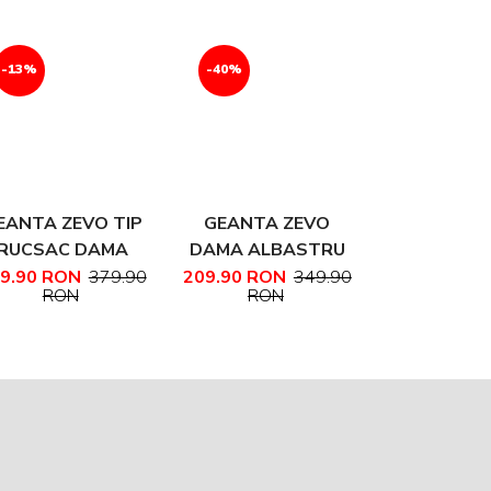
-13%
-40%
-10%
EANTA ZEVO TIP
GEANTA ZEVO
RUCSAC 
RUCSAC DAMA
DAMA ALBASTRU
DAMA ARG
NEGRU PIELE
INDIGO PIELE
INCHIS P
9.90 RON
379.90
209.90 RON
349.90
RON
RON
349.90 RO
ATURALA ANITA
NATURALA
NATURALA
RON
TEXTURATA
MARIME MARE
AMEDEEA