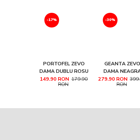
-17%
-30%
PORTOFEL ZEVO
GEANTA ZEV
DAMA DUBLU ROSU
DAMA NEAGR
CU MANER PIELE
PIELE NATURA
149.90 RON
179.90
279.90 RON
399
RON
RON
NATURALA
TEXTURATA
MARIME MEDIE
NADINE