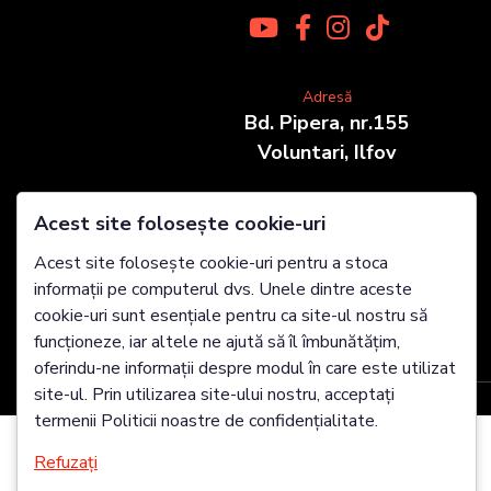
Adresă
Bd. Pipera, nr.155
Voluntari, Ilfov
Telefon
Acest site folosește cookie-uri
0722 683 589
Acest site folosește cookie-uri pentru a stoca
informații pe computerul dvs. Unele dintre aceste
E-mail
cookie-uri sunt esențiale pentru ca site-ul nostru să
office@zevo.ro
funcționeze, iar altele ne ajută să îl îmbunătățim,
oferindu-ne informații despre modul în care este utilizat
site-ul. Prin utilizarea site-ului nostru, acceptați
termenii Politicii noastre de confidențialitate.
Refuzați
Folosim cookie-uri