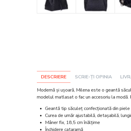
DESCRIERE
SCRIE-ȚI OPINIA
LIV
Modernă și ușoară, Milena este o geantă săcul
modelul matlasat o fac un accesoriu la modă. Pe
Geantă tip săculeț confecționată din piel
Curea de umăr ajustabilă, detașabilă, lun
Mâner fix, 18,5 cm înălțime
Închidere cataramă