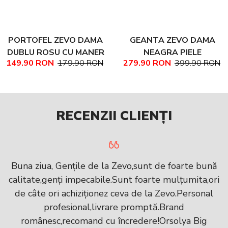
PORTOFEL ZEVO DAMA
GEANTA ZEVO DAMA
DUBLU ROSU CU MANER
NEAGRA PIELE
149.90 RON
179.90 RON
279.90 RON
399.90 RON
PIELE NATURALA
NATURALA TEXTURATA
MARIME MEDIE NADINE
RECENZII CLIENȚI
Buna ziua, Gențile de la Zevo,sunt de foarte bună
calitate,genți impecabile.Sunt foarte mulțumita,ori
de câte ori achiziționez ceva de la Zevo.Personal
profesional,livrare promptă.Brand
românesc,recomand cu încredere!Orsolya Big