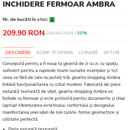
INCHIDERE FERMOAR AMBRA
Nr. de bucăti în stoc:
1
209.90 RON
299.90 RON
-30%
DESCRIERE
SCRIE-ȚI OPINIA
LIVRARE
RETUR
Concepută pentru a fi noua ta geantă de zi cu zi, cu spațiu
suficient pentru a cuprinde toate lucrurile esențiale și tot
ceea ce fără de care nu puteți trăi, geanta shopping Ambra
îmbină funcționalitatea cu stilul modern. Fabricată din piele
naturală texturată de vițel, geanta shopping Ambra se
închide cu fermoar și este potrivită pentru documente și chiar
laptop! Minimizarea esteticului, confortului și designului:
manifestarea unei iubiri de linii curate, forme geometrice și
utilitate perfectă.
Piele naturală texturată