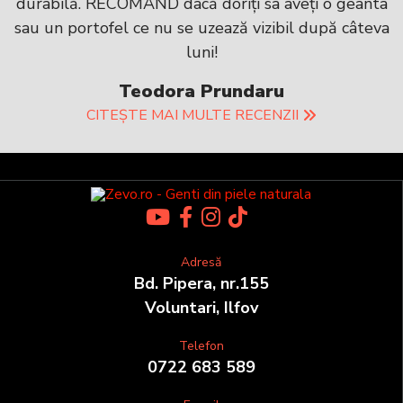
durabilă. RECOMAND dacă doriți sa aveți o geanta
sau un portofel ce nu se uzează vizibil după câteva
luni!
Teodora Prundaru
CITEȘTE MAI MULTE RECENZII
Adresă
Bd. Pipera, nr.155
Voluntari, Ilfov
Telefon
0722 683 589