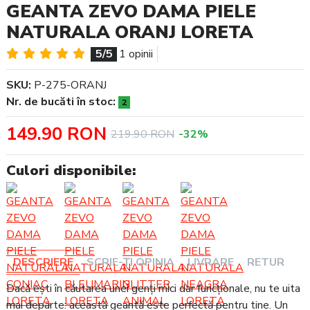
GEANTA ZEVO DAMA PIELE
NATURALA ORANJ LORETA
5/5
1 opinii
SKU:
P-275-ORANJ
Nr. de bucăti în stoc:
2
149.90 RON
219.90 RON
-32%
Culori disponibile:
DESCRIERE
SCRIE-ȚI OPINIA
LIVRARE
RETUR
Dacă ești în căutarea unei genți mici dar funcționale, nu te uita
mai departe: această geantă este perfectă pentru tine. Un