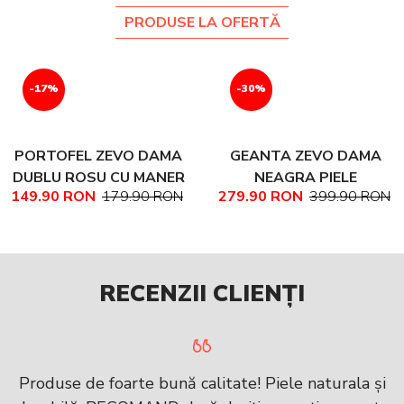
PRODUSE LA OFERTĂ
-17%
-30%
PORTOFEL ZEVO DAMA
GEANTA ZEVO DAMA
DUBLU ROSU CU MANER
NEAGRA PIELE
149.90 RON
179.90 RON
279.90 RON
399.90 RON
PIELE NATURALA
NATURALA TEXTURATA
MARIME MEDIE NADINE
RECENZII CLIENȚI
Produse de foarte bună calitate! Piele naturala și