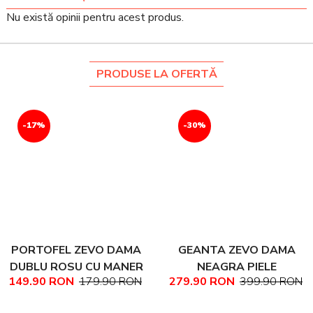
Nu există opinii pentru acest produs.
PRODUSE LA OFERTĂ
-17%
-30%
PORTOFEL ZEVO DAMA
GEANTA ZEVO DAMA
DUBLU ROSU CU MANER
NEAGRA PIELE
149.90 RON
179.90 RON
279.90 RON
399.90 RON
PIELE NATURALA
NATURALA TEXTURATA
MARIME MEDIE NADINE