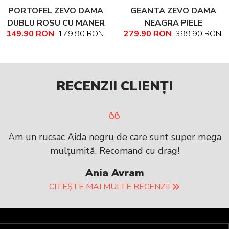
PORTOFEL ZEVO DAMA
GEANTA ZEVO DAMA
DUBLU ROSU CU MANER
NEAGRA PIELE
149.90 RON
179.90 RON
279.90 RON
399.90 RON
PIELE NATURALA
NATURALA TEXTURATA
MARIME MEDIE NADINE
RECENZII CLIENȚI
Am un rucsac Aida negru de care sunt super mega
mulțumită. Recomand cu drag!
Ania Avram
CITEȘTE MAI MULTE RECENZII