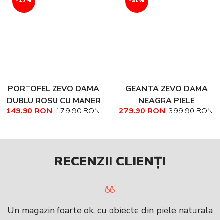
-17%
-30%
PORTOFEL ZEVO DAMA
GEANTA ZEVO DAMA
DUBLU ROSU CU MANER
NEAGRA PIELE
149.90 RON
179.90 RON
279.90 RON
399.90 RON
PIELE NATURALA
NATURALA TEXTURATA
MARIME MEDIE NADINE
RECENZII CLIENȚI
Un magazin foarte ok, cu obiecte din piele naturala