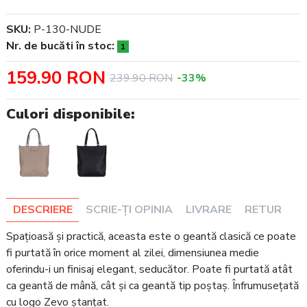
SKU:
P-130-NUDE
Nr. de bucăti în stoc:
1
159.90 RON
239.90 RON
-33%
Culori disponibile:
DESCRIERE
SCRIE-ȚI OPINIA
LIVRARE
RETUR
Spațioasă și practică, aceasta este o geantă clasică ce poate
fi purtată în orice moment al zilei, dimensiunea medie
oferindu-i un finisaj elegant, seducător. Poate fi purtată atât
ca geantă de mână, cât și ca geantă tip poștaș. Înfrumusețată
cu logo Zevo ștanțat.