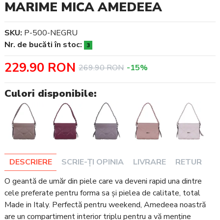
MARIME MICA AMEDEEA
SKU:
P-500-NEGRU
Nr. de bucăti în stoc:
3
229.90 RON
269.90 RON
-15%
Culori disponibile:
DESCRIERE
SCRIE-ȚI OPINIA
LIVRARE
RETUR
O geantă de umăr din piele care va deveni rapid una dintre
cele preferate pentru forma sa și pielea de calitate, total
Made in Italy. Perfectă pentru weekend, Amedeea noastră
are un compartiment interior triplu pentru a vă menține