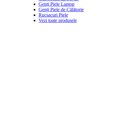
Genți Piele Laptop
Genți Piele de Călătorie
Rucsacuri Piele
Vezi toate produsele