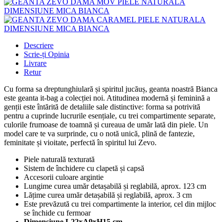
Descriere
Scrie-ți Opinia
Livrare
Retur
Cu forma sa dreptunghiulară și spiritul jucăuș, geanta noastră Bianca
este geanta it-bag a colecției noi. Atitudinea modernă și feminină a
genții este întărită de detaliile sale distinctive: forma sa potrivită
pentru a cuprinde lucrurile esențiale, cu trei compartimente separate,
culorile frumoase de toamnă și cureaua de umăr lată din piele. Un
model care te va surprinde, cu o notă unică, plină de fantezie,
feminitate și vioitate, perfectă în spiritul lui Zevo.
Piele naturală texturată
Sistem de închidere cu clapetă și capsă
Accesorii culoare argintie
Lungime curea umăr detașabilă și reglabilă, aprox. 123 cm
Lățime curea umăr detașabilă și reglabilă, aprox. 3 cm
Este prevăzută cu trei compartimente la interior, cel din mijloc
se închide cu fermoar
Dimensiune L22xA9xH15 cm