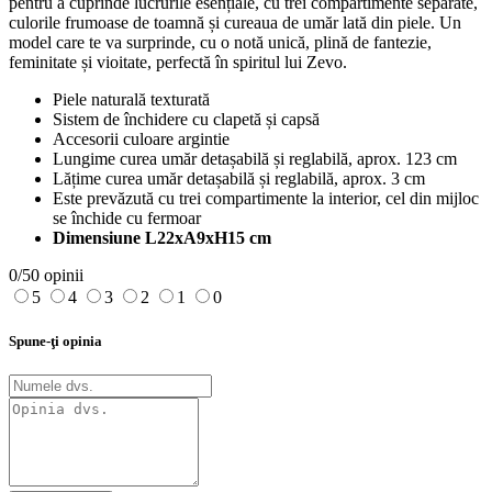
pentru a cuprinde lucrurile esențiale, cu trei compartimente separate,
culorile frumoase de toamnă și cureaua de umăr lată din piele. Un
model care te va surprinde, cu o notă unică, plină de fantezie,
feminitate și vioitate, perfectă în spiritul lui Zevo.
Piele naturală texturată
Sistem de închidere cu clapetă și capsă
Accesorii culoare argintie
Lungime curea umăr detașabilă și reglabilă, aprox. 123 cm
Lățime curea umăr detașabilă și reglabilă, aprox. 3 cm
Este prevăzută cu trei compartimente la interior, cel din mijloc
se închide cu fermoar
Dimensiune L22xA9xH15 cm
0/5
0 opinii
5
4
3
2
1
0
Spune-ţi opinia