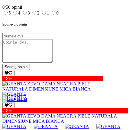
0/5
0 opinii
5
4
3
2
1
0
Spune-ţi opinia
Scrie-ţi opinia
-18%
-18%