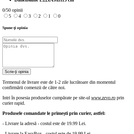
0/5
0 opinii
5
4
3
2
1
0
Spune-ţi opinia
Scrie-ţi opinia
Termenul de livrare este de 1-2 zile lucrătoare din momentul
confirmării comenzii de către noi.
Intri în posesia produselor cumpărate pe site-ul
www.zevo.ro
prin
curier rapid.
Produsele comandate le primești prin curier, astfel:
- Livrare la adresă - costul este de 19.99 Lei.
- Livrare la EasyBox - costul este de 19.99 Lei.