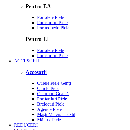
Pentru EA
Portofele Piele
Portcarduri Piele
Portmonede Piele
Pentru EL
Portofele Piele
Portcarduri Piele
ACCESORII
Accesorii
Curele Piele Genți
Curele Piele
Charmuri Geantă
Portfarduri Piele
Brelocuri Piele
Agende Piele
Măști Material Textil
Mănuși Piele
REDUCERI