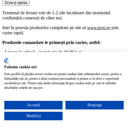
Scrie-ţi opinia
Termenul de livrare este de 1-2 zile lucrătoare din momentul
confirmării comenzii de către noi.
Intri în posesia produselor cumpărate pe site-ul
www.zevo.ro
prin
curier rapid.
Produsele comandate le primești prin curier, astfel:
- Livrare la adresă - costul este de 19.99 Lei.
- Livrare la EasyBox - costul este de 19.99 Lei.
Folosim cookie-uri
Gratis - pentru comenzi cu o valoare mai mare de 299.90 de Lei.
Este posibil să plasăm aceste cookie-uri pentru analiza date utilizatorilor noștri, pentru a
îmbunătăți site-ul, pentru a afișa conținut personalizat și pentru a vă oferi o experiență
Pentru detalii complete privind livrarea și plata vă rugăm să accesați
excelentă pe site. Pentru mai multe informații despre cookie-urile pe care le utilizăm
pagina
Informații livrare
deschideți setările de mai jos.
Acceptă
Respinge
Poți returna produsele cumpărate de pe site-ul zevo.ro în termen de
14 zile de la data primirii lor. Poți schimba produsele în termen de 14
de zile de la data comandării lor.
Modifică
Pentru schimb se vor respecta aceleași condiții ca și în cazul unui