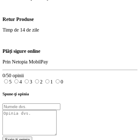
Retur Produse
Timp de 14 de zile
Plăți sigure online
Prin Netopia MobilPay
0/5
0 opinii
5
4
3
2
1
0
Spune-ţi opinia
Scrie-ţi opinia