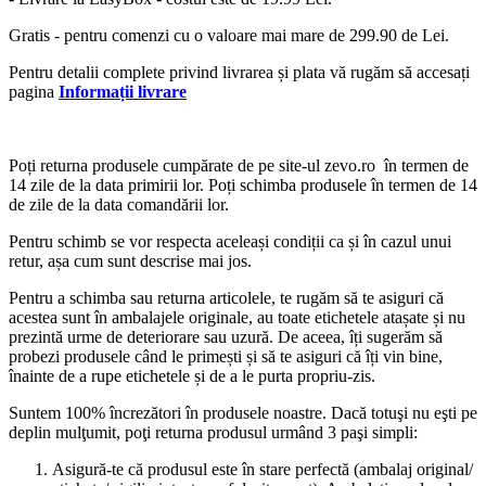
Gratis - pentru comenzi cu o valoare mai mare de 299.90 de Lei.
Pentru detalii complete privind livrarea și plata vă rugăm să accesați
pagina
Informații livrare
Poți returna produsele cumpărate de pe site-ul zevo.ro în termen de
14 zile de la data primirii lor. Poți schimba produsele în termen de 14
de zile de la data comandării lor.
Pentru schimb se vor respecta aceleași condiții ca și în cazul unui
retur, așa cum sunt descrise mai jos.
Pentru a schimba sau returna articolele, te rugăm să te asiguri că
acestea sunt în ambalajele originale, au toate etichetele atașate și nu
prezintă urme de deteriorare sau uzură. De aceea, îți sugerăm să
probezi produsele când le primești și să te asiguri că îți vin bine,
înainte de a rupe etichetele și de a le purta propriu-zis.
Suntem 100% încrezători în produsele noastre. Dacă totuşi nu eşti pe
deplin mulţumit, poţi returna produsul urmând 3 paşi simpli:
Asigură-te că produsul este în stare perfectă (ambalaj original/