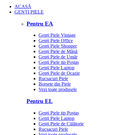
ACASĂ
GENȚI PIELE
Pentru EA
Genți Piele Vintage
Genți Piele Office
Genți Piele Shopper
Genți Piele de Mână
Genți Piele de Umăr
Genți Piele tip Poștaș
Genți Piele Laptop
Genți Piele de Ocazie
Rucsacuri Piele
Borsete din Piele
Vezi toate produsele
Pentru EL
Genți Piele tip Poștaș
Genți Piele Laptop
Genți Piele de Călătorie
Rucsacuri Piele
Vezi toate produsele