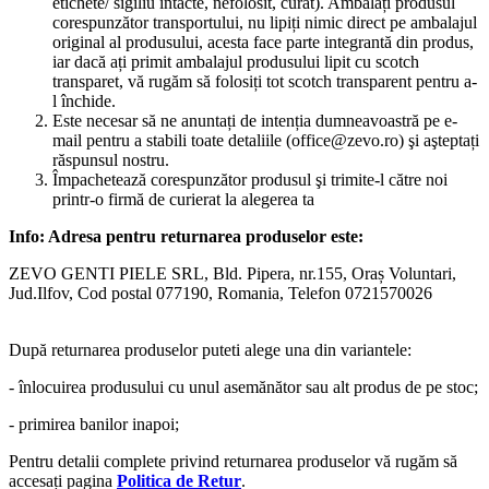
etichete/ sigiliu intacte, nefolosit, curat). Ambalați produsul
corespunzător transportului, nu lipiți nimic direct pe ambalajul
original al produsului, acesta face parte integrantă din produs,
iar dacă ați primit ambalajul produsului lipit cu scotch
transparet, vă rugăm să folosiți tot scotch transparent pentru a-
l închide.
Este necesar să ne anuntați de intenția dumneavoastră pe e-
mail pentru a stabili toate detaliile (office@zevo.ro) şi aşteptați
răspunsul nostru.
Împachetează corespunzător produsul şi trimite-l către noi
printr-o firmă de curierat la alegerea ta
Info: Adresa pentru returnarea produselor este:
ZEVO GENTI PIELE SRL, Bld. Pipera, nr.155, Oraș Voluntari,
Jud.Ilfov, Cod postal 077190, Romania, Telefon 0721570026
După returnarea produselor puteti alege una din variantele:
- înlocuirea produsului cu unul asemănător sau alt produs de pe stoc;
- primirea banilor inapoi;
Pentru detalii complete privind returnarea produselor vă rugăm să
accesați pagina
Politica de Retur
.