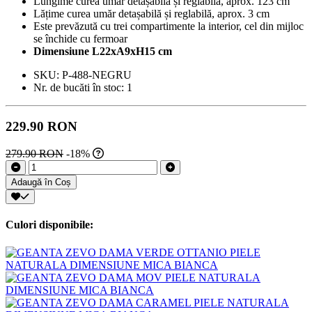
Lungime curea umăr detașabilă și reglabilă, aprox. 123 cm
Lățime curea umăr detașabilă și reglabilă, aprox. 3 cm
Este prevăzută cu trei compartimente la interior, cel din mijloc
se închide cu fermoar
Dimensiune L22xA9xH15 cm
SKU:
P-488-NEGRU
Nr. de bucăti în stoc:
1
229.90 RON
279.90 RON
-18%
Adaugă în Coș
Culori disponibile: