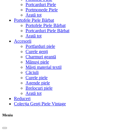
Portcarduri Piele
Portmonede Piele
Arată tot
Portofele Piele Bărbat
Portofele Piele Bărbat
Portcarduri Piele Bărbat
Arată tot
Accesorii
Portfarduri piele
Curele genți
Charmuri geantă
Mănuși piele
Măști material textil
Căciuli
Curele piele
Agende piele
Brelocuri piele
Arată tot
Reduceri
Colecția Genți Piele Vintage
Meniu