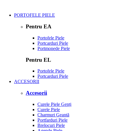
PORTOFELE PIELE
Pentru EA
Portofele Piele
Portcarduri Piele
Portmonede Piele
Pentru EL
Portofele Piele
Portcarduri Piele
ACCESORII
Accesorii
Curele Piele Genți
Curele Piele
Charmuri Geantă
Portfarduri Piele
Brelocuri Piele
Agende Piele