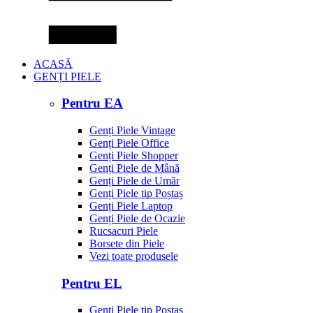
ACASĂ
GENȚI PIELE
Pentru EA
Genți Piele Vintage
Genți Piele Office
Genți Piele Shopper
Genți Piele de Mână
Genți Piele de Umăr
Genți Piele tip Poștaș
Genți Piele Laptop
Genți Piele de Ocazie
Rucsacuri Piele
Borsete din Piele
Vezi toate produsele
Pentru EL
Genți Piele tip Poștaș