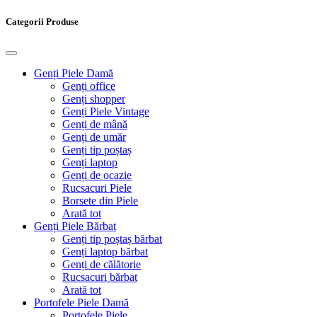
Categorii Produse
Genți Piele Damă
Genți office
Genți shopper
Genți Piele Vintage
Genți de mână
Genți de umăr
Genți tip poștaș
Genți laptop
Genți de ocazie
Rucsacuri Piele
Borsete din Piele
Arată tot
Genți Piele Bărbat
Genți tip poștaș bărbat
Genți laptop bărbat
Genți de călătorie
Rucsacuri bărbat
Arată tot
Portofele Piele Damă
Portofele Piele