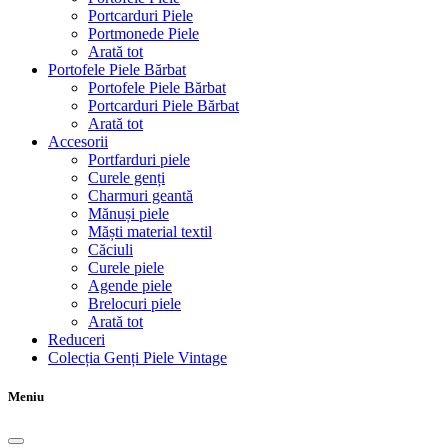
Portcarduri Piele
Portmonede Piele
Arată tot
Portofele Piele Bărbat
Portofele Piele Bărbat
Portcarduri Piele Bărbat
Arată tot
Accesorii
Portfarduri piele
Curele genți
Charmuri geantă
Mănuși piele
Măști material textil
Căciuli
Curele piele
Agende piele
Brelocuri piele
Arată tot
Reduceri
Colecția Genți Piele Vintage
Meniu