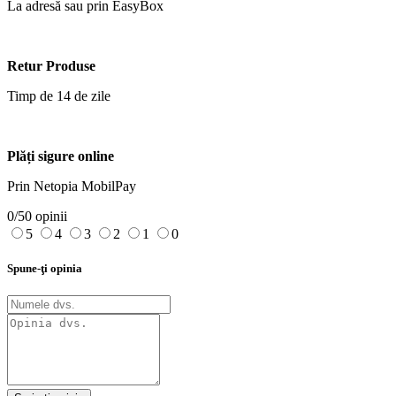
La adresă sau prin EasyBox
Retur Produse
Timp de 14 de zile
Plăți sigure online
Prin Netopia MobilPay
0/5
0 opinii
5
4
3
2
1
0
Spune-ţi opinia