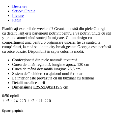
Descriere
Scrie-ți Opinia
Livrare
Retur
Planificați excursii de weekend? Geanta noastră din piele Georgia
cu detaliu lanț este partenerul potrivit pentru a vă potrivi ținuta cu stil
și practic atunci când sunteți în mișcare. Cu un design cu
compartiment unic pentru o organizare ușoară, fie că sunteți la
cumpărături, la cină sau la un city break,geanta Georgia este perfectă
cu orice ocazie. Disponibilă în șapte culori la modă.
Confecționată din piele naturală texturată
Curea de umăr reglabilă, lungime aprox. 130 cm
Curea de mână detașabilă lungime 26,5 cm
Sistem de închidere cu ajutorul unui fermoar
La interior este prevăzută cu un buzunar cu fermoar
Detalii metalice aurii
Dimensiune L25,5xA8xH15,5 cm
0/5
0 opinii
5
4
3
2
1
0
Spune-ţi opinia