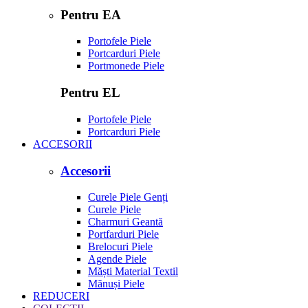
Pentru EA
Portofele Piele
Portcarduri Piele
Portmonede Piele
Pentru EL
Portofele Piele
Portcarduri Piele
ACCESORII
Accesorii
Curele Piele Genți
Curele Piele
Charmuri Geantă
Portfarduri Piele
Brelocuri Piele
Agende Piele
Măști Material Textil
Mănuși Piele
REDUCERI