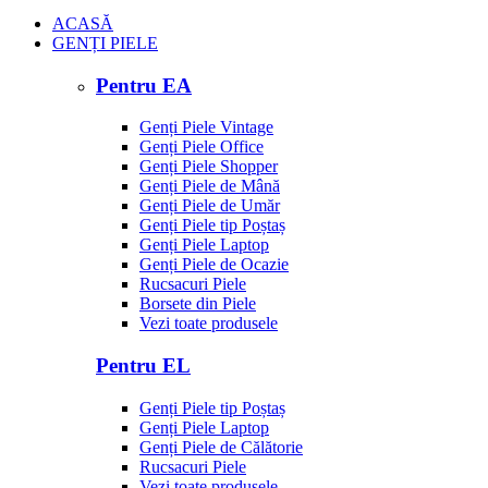
ACASĂ
GENȚI PIELE
Pentru EA
Genți Piele Vintage
Genți Piele Office
Genți Piele Shopper
Genți Piele de Mână
Genți Piele de Umăr
Genți Piele tip Poștaș
Genți Piele Laptop
Genți Piele de Ocazie
Rucsacuri Piele
Borsete din Piele
Vezi toate produsele
Pentru EL
Genți Piele tip Poștaș
Genți Piele Laptop
Genți Piele de Călătorie
Rucsacuri Piele
Vezi toate produsele