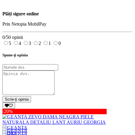
Plăți sigure online
Prin Netopia MobilPay
0/5
0 opinii
5
4
3
2
1
0
Spune-ţi opinia
Scrie-ţi opinia
-20%