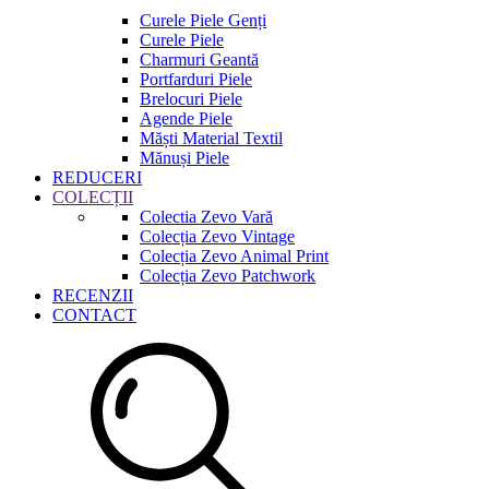
Curele Piele Genți
Curele Piele
Charmuri Geantă
Portfarduri Piele
Brelocuri Piele
Agende Piele
Măști Material Textil
Mănuși Piele
REDUCERI
COLECȚII
Colectia Zevo Vară
Colecția Zevo Vintage
Colecția Zevo Animal Print
Colecția Zevo Patchwork
RECENZII
CONTACT