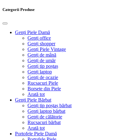
Categorii Produse
Genți Piele Damă
Genți office
Genți shopper
Genți Piele Vintage
Genți de mână
Genți de umăr
Genți tip poștaș
Genți laptop
Genți de ocazie
Rucsacuri Piele
Borsete din Piele
Arată tot
Genți Piele Bărbat
Genți tip poștaș bărbat
Genți laptop bărbat
Genți de călătorie
Rucsacuri bărbat
Arată tot
Portofele Piele Damă
Portofele Piele