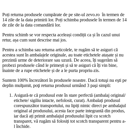
Poți returna produsele cumpărate de pe site-ul zevo.ro în termen de
14 zile de la data primirii lor. Poți schimba produsele în termen de 14
de zile de la data comandării lor.
Pentru schimb se vor respecta aceleași condiții ca și în cazul unui
retur, așa cum sunt descrise mai jos.
Pentru a schimba sau returna articolele, te rugăm să te asiguri că
acestea sunt în ambalajele originale, au toate etichetele atașate și nu
prezintă urme de deteriorare sau uzură. De aceea, îți sugerăm să
probezi produsele când le primești și să te asiguri că îți vin bine,
înainte de a rupe etichetele și de a le purta propriu-zis.
Suntem 100% încrezători în produsele noastre. Dacă totuşi nu eşti pe
deplin mulţumit, poţi returna produsul urmând 3 paşi simpli:
Asigură-te că produsul este în stare perfectă (ambalaj original/
etichete/ sigiliu intacte, nefolosit, curat). Ambalați produsul
corespunzător transportului, nu lipiți nimic direct pe ambalajul
original al produsului, acesta face parte integrantă din produs,
iar dacă ați primit ambalajul produsului lipit cu scotch
transparet, vă rugăm să folosiți tot scotch transparent pentru a-
l închide.