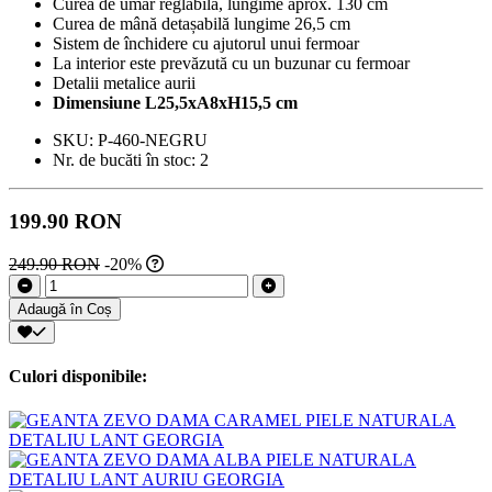
Curea de umăr reglabilă, lungime aprox. 130 cm
Curea de mână detașabilă lungime 26,5 cm
Sistem de închidere cu ajutorul unui fermoar
La interior este prevăzută cu un buzunar cu fermoar
Detalii metalice aurii
Dimensiune L25,5xA8xH15,5 cm
SKU:
P-460-NEGRU
Nr. de bucăti în stoc:
2
199.90 RON
249.90 RON
-20%
Adaugă în Coș
Culori disponibile: