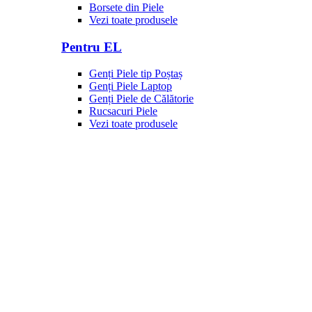
Borsete din Piele
Vezi toate produsele
Pentru EL
Genți Piele tip Poștaș
Genți Piele Laptop
Genți Piele de Călătorie
Rucsacuri Piele
Vezi toate produsele