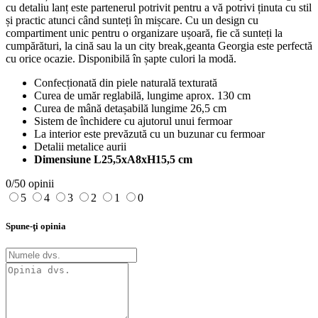
cu detaliu lanț este partenerul potrivit pentru a vă potrivi ținuta cu stil
și practic atunci când sunteți în mișcare. Cu un design cu
compartiment unic pentru o organizare ușoară, fie că sunteți la
cumpărături, la cină sau la un city break,geanta Georgia este perfectă
cu orice ocazie. Disponibilă în șapte culori la modă.
Confecționată din piele naturală texturată
Curea de umăr reglabilă, lungime aprox. 130 cm
Curea de mână detașabilă lungime 26,5 cm
Sistem de închidere cu ajutorul unui fermoar
La interior este prevăzută cu un buzunar cu fermoar
Detalii metalice aurii
Dimensiune L25,5xA8xH15,5 cm
0/5
0 opinii
5
4
3
2
1
0
Spune-ţi opinia