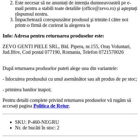
Este necesar să ne anuntați de intenția dumneavoastră pe e-
mail pentru a stabili toate detaliile (office@zevo.ro) şi aşteptați
răspunsul nostru.
Împachetează corespunzător produsul şi trimite-l către noi
printr-o firmă de curierat la alegerea ta
Info: Adresa pentru returnarea produselor este:
ZEVO GENTI PIELE SRL, Bld. Pipera, nr.155, Oraș Voluntari,
Jud.Ilfov, Cod postal 077190, Romania, Telefon 0721570026
După returnarea produselor puteti alege una din variantele:
- înlocuirea produsului cu unul asemănător sau alt produs de pe stoc;
- primirea banilor inapoi;
Pentru detalii complete privind returnarea produselor vă rugăm să
accesați pagina
Politica de Retur
.
SKU:
P-460-NEGRU
Nr. de bucăti în stoc:
2