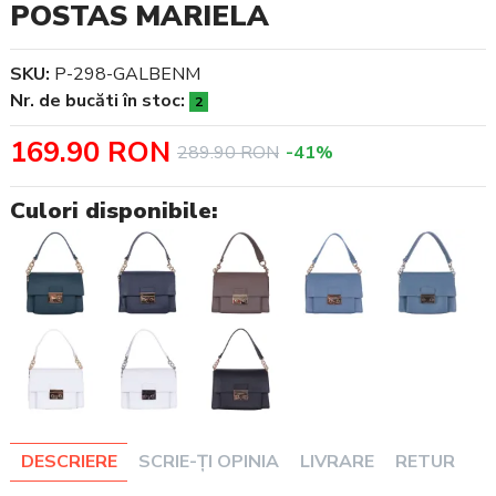
POSTAS MARIELA
SKU:
P-298-GALBENM
Nr. de bucăti în stoc:
2
169.90 RON
289.90 RON
-41%
Culori disponibile:
DESCRIERE
SCRIE-ȚI OPINIA
LIVRARE
RETUR