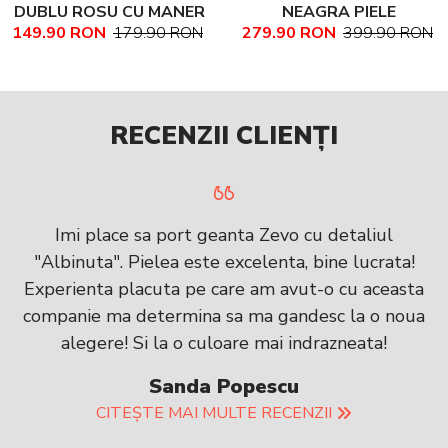
DUBLU ROSU CU MANER
NEAGRA PIELE
149.90 RON
179.90 RON
279.90 RON
399.90 RON
PIELE NATURALA
NATURALA TEXTURATA
MARIME MEDIE NADINE
RECENZII CLIENȚI
Imi place sa port geanta Zevo cu detaliul
"Albinuta". Pielea este excelenta, bine lucrata!
Experienta placuta pe care am avut-o cu aceasta
companie ma determina sa ma gandesc la o noua
alegere! Si la o culoare mai indrazneata!
Sanda Popescu
CITEȘTE MAI MULTE RECENZII