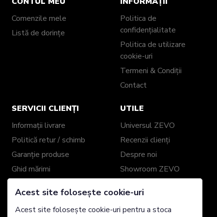
CONTUL MEU
INFORMAȚII
Comenzile mele
Politica de
confidențialitate
Listă de dorințe
Politica de utilizare
cookie-uri
Termeni & Condiții
Contact
SERVICII CLIENȚI
UTILE
Informații livrare
Universul ZEVO
Politică retur / schimb
Recenzii clienți
Garanție produse
Despre noi
Ghid mărimi
Showroom ZEVO
Împachetare cadou
Blog
Acest site folosește cookie-uri
Genți și Portofele din
Piele Personalizate
Acest site folosește cookie-uri pentru a stoca