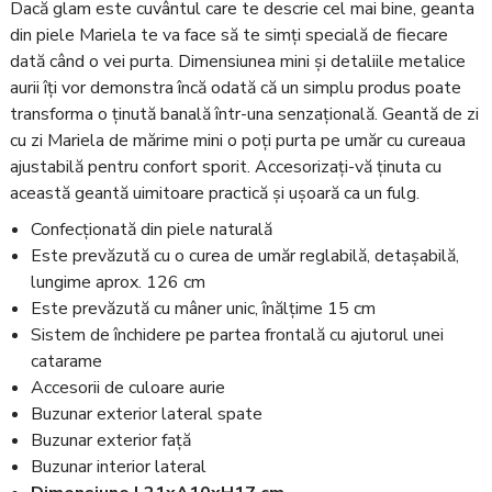
Dacă glam este cuvântul care te descrie cel mai bine, geanta
din piele Mariela te va face să te simți specială de fiecare
dată când o vei purta. Dimensiunea mini și detaliile metalice
aurii îți vor demonstra încă odată că un simplu produs poate
transforma o ținută banală într-una senzațională. Geantă de zi
cu zi Mariela de mărime mini o poți purta pe umăr cu cureaua
ajustabilă pentru confort sporit. Accesorizați-vă ținuta cu
această geantă uimitoare practică și ușoară ca un fulg.
Confecționată din piele naturală
Este prevăzută cu o curea de umăr reglabilă, detașabilă,
lungime aprox. 126 cm
Este prevăzută cu mâner unic, înălțime 15 cm
Sistem de închidere pe partea frontală cu ajutorul unei
catarame
Accesorii de culoare aurie
Buzunar exterior lateral spate
Buzunar exterior față
Buzunar interior lateral