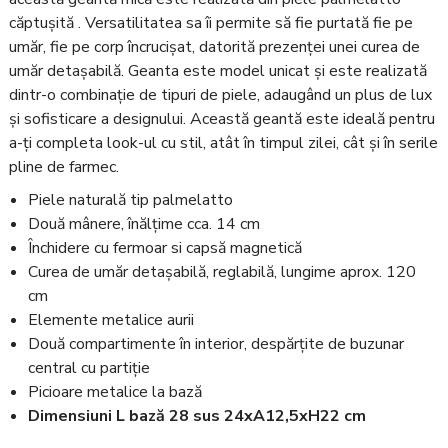
căptușită . Versatilitatea sa îi permite să fie purtată fie pe
umăr, fie pe corp încrucișat, datorită prezenței unei curea de
umăr detașabilă. Geanta este model unicat și este realizată
dintr-o combinație de tipuri de piele, adaugând un plus de lux
și sofisticare a designului. Această geantă este ideală pentru
a-ți completa look-ul cu stil, atât în ​​timpul zilei, cât și în serile
pline de farmec.
Piele naturală tip palmelatto
Două mânere, înălțime cca. 14 cm
Închidere cu fermoar si capsă magnetică
Curea de umăr detașabilă, reglabilă, lungime aprox. 120
cm
Elemente metalice aurii
Două compartimente în interior, despărțite de buzunar
central cu partiție
Picioare metalice la bază
Dimensiuni L bază 28 sus 24xA12,5xH22 cm