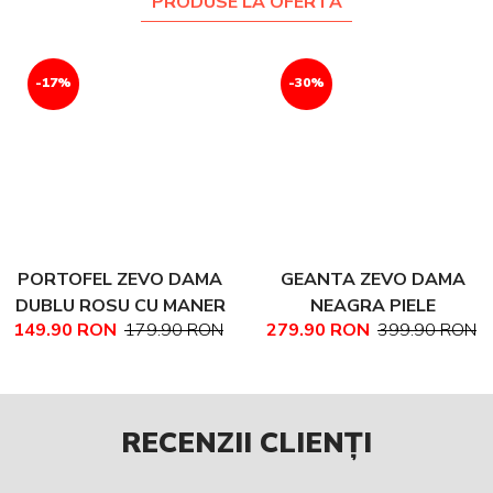
PRODUSE LA OFERTĂ
-17%
-30%
PORTOFEL ZEVO DAMA
GEANTA ZEVO DAMA
DUBLU ROSU CU MANER
NEAGRA PIELE
149.90 RON
179.90 RON
279.90 RON
399.90 RON
PIELE NATURALA
NATURALA TEXTURATA
MARIME MEDIE NADINE
RECENZII CLIENȚI