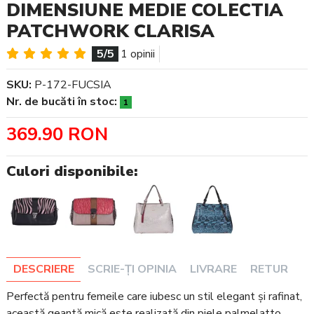
DIMENSIUNE MEDIE COLECTIA
PATCHWORK CLARISA
5/5
1 opinii
SKU:
P-172-FUCSIA
Nr. de bucăti în stoc:
1
369.90 RON
Culori disponibile:
DESCRIERE
SCRIE-ȚI OPINIA
LIVRARE
RETUR
Perfectă pentru femeile care iubesc un stil elegant și rafinat,
această geantă mică este realizată din piele palmelatto