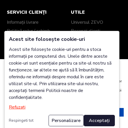
SERVICII CLIENȚI
UTILE
Informații livrare
Universul ZEVO
Politică retur / schimb
Recenzii clienți
Acest site folosește cookie-uri
Garanție produse
Despre noi
Ghid mărimi
Showroom ZEVO
Acest site folosește cookie-uri pentru a stoca
informații pe computerul dvs. Unele dintre aceste
Împachetare cadou
Blog
cookie-uri sunt esențiale pentru ca site-ul nostru să
Genți și Portofele din
funcționeze, iar altele ne ajută să îl îmbunătățim,
Piele Personalizate
Folosim cookie-uri
oferindu-ne informații despre modul în care este
Este posibil să plasăm aceste cookie-uri pentru analiza date utilizatorilor
utilizat site-ul. Prin utilizarea site-ului nostru,
noștri, pentru a îmbunătăți site-ul, pentru a afișa conținut personalizat și
2025 Zevo Genți Piele Naturală @ Toate drepturile
acceptați termenii Politicii noastre de
pentru a vă oferi o experiență excelentă pe site. Pentru mai multe informații
rezervate
despre cookie-urile pe care le utilizăm deschideți setările de mai jos.
confidențialitate.
Refuzați
Acceptă
Respinge
Personalizare
Acceptați
Respingeti tot
Modifică
ADAUGĂ ÎN COȘ