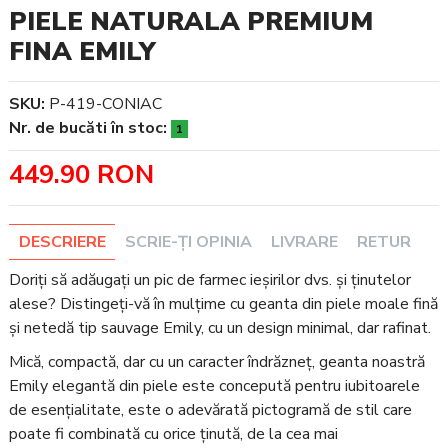
PIELE NATURALA PREMIUM
FINA EMILY
SKU:
P-419-CONIAC
Nr. de bucăti în stoc:
1
449.90 RON
DESCRIERE
SCRIE-ȚI OPINIA
LIVRARE
RETUR
Doriți să adăugați un pic de farmec ieșirilor dvs. și ținutelor
alese? Distingeți-vă în mulțime cu geanta din piele moale fină
și netedă tip sauvage Emily, cu un design minimal, dar rafinat.
Mică, compactă, dar cu un caracter îndrăzneț, geanta noastră
Emily elegantă din piele este concepută pentru iubitoarele
de esențialitate, este o adevărată pictogramă de stil care
poate fi combinată cu orice ținută, de la cea mai