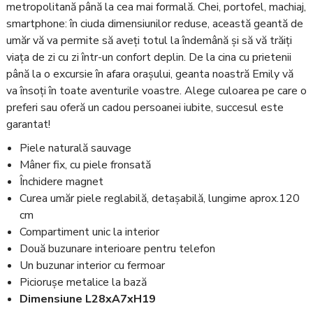
metropolitană până la cea mai formală. Chei, portofel, machiaj,
smartphone: în ciuda dimensiunilor reduse, această geantă de
umăr vă va permite să aveți totul la îndemână și să vă trăiți
viața de zi cu zi într-un confort deplin. De la cina cu prietenii
până la o excursie în afara orașului, geanta noastră Emily vă
va însoți în toate aventurile voastre. Alege culoarea pe care o
preferi sau oferă un cadou persoanei iubite, succesul este
garantat!
Piele naturală sauvage
Mâner fix, cu piele fronsată
Închidere magnet
Curea umăr piele reglabilă, detașabilă, lungime aprox.120
cm
Compartiment unic la interior
Două buzunare interioare pentru telefon
Un buzunar interior cu fermoar
Piciorușe metalice la bază
Dimensiune L28xA7xH19