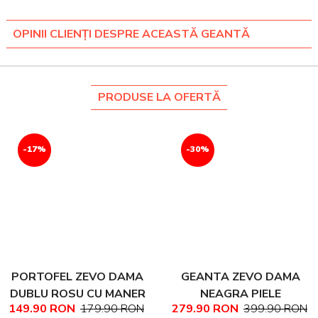
OPINII CLIENȚI DESPRE ACEASTĂ GEANTĂ
PRODUSE LA OFERTĂ
-17%
-30%
PORTOFEL ZEVO DAMA
GEANTA ZEVO DAMA
DUBLU ROSU CU MANER
NEAGRA PIELE
149.90 RON
179.90 RON
279.90 RON
399.90 RON
PIELE NATURALA
NATURALA TEXTURATA