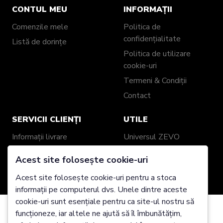
CONTUL MEU
INFORMAȚII
Comenzile mele
Politica de
confidențialitate
Listă de dorințe
Politica de utilizare
cookie-uri
Termeni & Condiții
Contact
SERVICII CLIENȚI
UTILE
Informații livrare
Universul ZEVO
Politică retur / schimb
Recenzii clienți
Acest site folosește cookie-uri
Garanție produse
Despre noi
Acest site folosește cookie-uri pentru a stoca
Ghid mărimi
Showroom ZEVO
informații pe computerul dvs. Unele dintre aceste
Împachetare cadou
Blog
cookie-uri sunt esențiale pentru ca site-ul nostru să
Genți și Portofele din
funcționeze, iar altele ne ajută să îl îmbunătățim,
Folosim cookie-uri