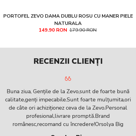
PORTOFEL ZEVO DAMA DUBLU ROSU CU MANER PIELE
NATURALA
149.90 RON
179.90 RON
RECENZII CLIENȚI
Buna ziua, Gențile de la Zevo,sunt de foarte bună
calitate,genți impecabile.Sunt foarte mulțumita,ori
de câte ori achiziționez ceva de la Zevo.Personal
profesional,livrare promptă.Brand
românesc,recomand cu încredere!Orsolya Big