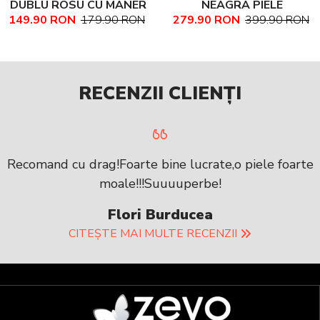
DUBLU ROSU CU MANER
NEAGRA PIELE
149.90 RON
179.90 RON
279.90 RON
399.90 RON
PIELE NATURALA
NATURALA TEXTURATA
MARIME MEDIE NADINE
RECENZII CLIENȚI
Recomand cu drag!Foarte bine lucrate,o piele foarte
moale!!!Suuuuperbe!
Flori Burducea
CITEȘTE MAI MULTE RECENZII