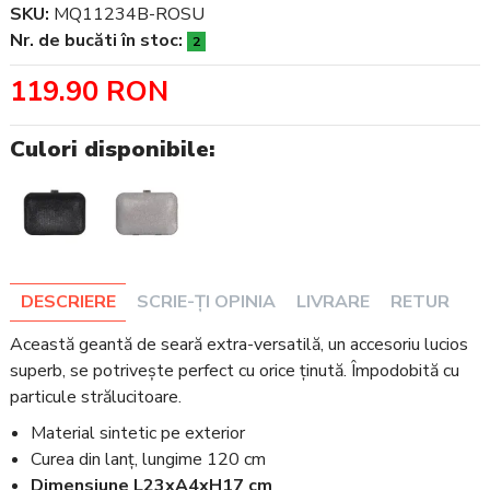
SKU:
MQ11234B-ROSU
Nr. de bucăti în stoc:
2
119.90 RON
Culori disponibile:
DESCRIERE
SCRIE-ȚI OPINIA
LIVRARE
RETUR
Această geantă de seară extra-versatilă, un accesoriu lucios
superb, se potrivește perfect cu orice ținută. Împodobită cu
particule strălucitoare.
Material sintetic pe exterior
Curea din lanț, lungime 120 cm
Dimensiune L23xA4xH17 cm