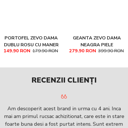
PORTOFEL ZEVO DAMA
GEANTA ZEVO DAMA
DUBLU ROSU CU MANER
NEAGRA PIELE
149.90 RON
179.90 RON
279.90 RON
399.90 RON
PIELE NATURALA
NATURALA TEXTURATA
MARIME MEDIE NADINE
RECENZII CLIENȚI
Am descoperit acest brand in urma cu 4 ani. Inca
mai am primul rucsac achizitionat, care este in stare
foarte buna desi a fost purtat intens. Sunt extrem