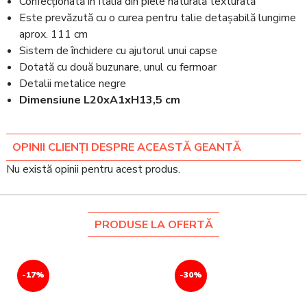
Confecționată în Italia din piele naturală texturată
Este prevăzută cu o curea pentru talie detașabilă lungime
aprox. 111 cm
Sistem de închidere cu ajutorul unui capse
Dotată cu două buzunare, unul cu fermoar
Detalii metalice negre
Dimensiune L20xA1xH13,5 cm
OPINII CLIENȚI DESPRE ACEASTĂ GEANTĂ
Nu există opinii pentru acest produs.
PRODUSE LA OFERTĂ
-17%
-30%