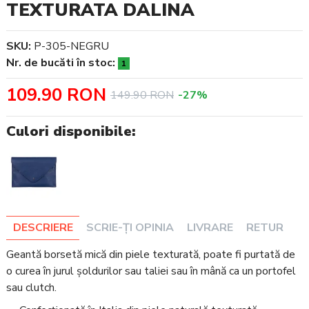
TEXTURATA DALINA
SKU:
P-305-NEGRU
Nr. de bucăti în stoc:
1
109.90 RON
149.90 RON
-27%
Culori disponibile:
DESCRIERE
SCRIE-ȚI OPINIA
LIVRARE
RETUR
Geantă borsetă mică din piele texturată, poate fi purtată de
o curea în jurul șoldurilor sau taliei sau în mână ca un portofel
sau clutch.