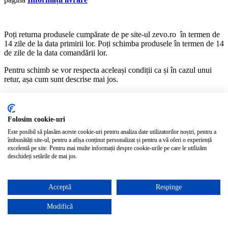
Poți returna produsele cumpărate de pe site-ul zevo.ro în termen de
14 zile de la data primirii lor. Poți schimba produsele în termen de 14
de zile de la data comandării lor.
Pentru schimb se vor respecta aceleași condiții ca și în cazul unui
retur, așa cum sunt descrise mai jos.
Pentru a schimba sau returna articolele, te rugăm să te asiguri că
acestea sunt în ambalajele originale, au toate etichetele atașate și nu
prezintă urme de deteriorare sau uzură. De aceea, îți sugerăm să
Folosim cookie-uri
probezi produsele când le primești și să te asiguri că îți vin bine,
Este posibil să plasăm aceste cookie-uri pentru analiza date utilizatorilor noștri, pentru a
înainte de a rupe etichetele și de a le purta propriu-zis.
îmbunătăți site-ul, pentru a afișa conținut personalizat și pentru a vă oferi o experiență
excelentă pe site. Pentru mai multe informații despre cookie-urile pe care le utilizăm
Suntem 100% încrezători în produsele noastre. Dacă totuşi nu eşti pe
deschideți setările de mai jos.
deplin mulţumit, poţi returna produsul urmând 3 paşi simpli:
Asigură-te că produsul este în stare perfectă (ambalaj original/
etichete/ sigiliu intacte, nefolosit, curat). Ambalați produsul
Acceptă
Respinge
corespunzător transportului, nu lipiți nimic direct pe ambalajul
original al produsului, acesta face parte integrantă din produs,
Modifică
iar dacă ați primit ambalajul produsului lipit cu scotch
transparet, vă rugăm să folosiți tot scotch transparent pentru a-