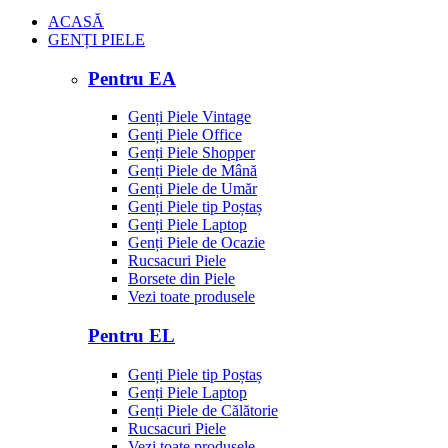
ACASĂ
GENȚI PIELE
Pentru EA
Genți Piele Vintage
Genți Piele Office
Genți Piele Shopper
Genți Piele de Mână
Genți Piele de Umăr
Genți Piele tip Poștaș
Genți Piele Laptop
Genți Piele de Ocazie
Rucsacuri Piele
Borsete din Piele
Vezi toate produsele
Pentru EL
Genți Piele tip Poștaș
Genți Piele Laptop
Genți Piele de Călătorie
Rucsacuri Piele
Vezi toate produsele