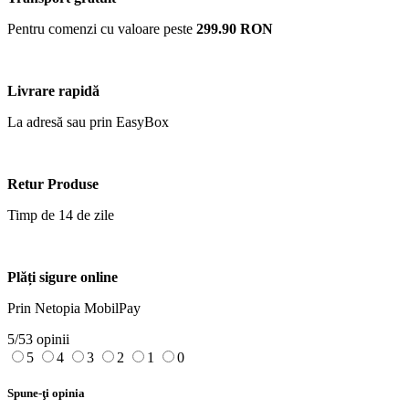
Pentru comenzi cu valoare peste
299.90 RON
Livrare rapidă
La adresă sau prin EasyBox
Retur Produse
Timp de 14 de zile
Plăți sigure online
Prin Netopia MobilPay
5/5
3 opinii
5
4
3
2
1
0
Spune-ţi opinia