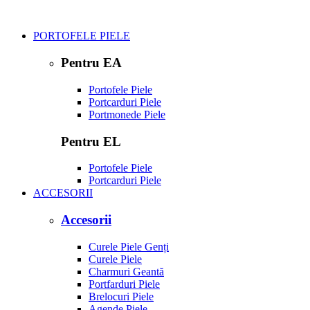
PORTOFELE PIELE
Pentru EA
Portofele Piele
Portcarduri Piele
Portmonede Piele
Pentru EL
Portofele Piele
Portcarduri Piele
ACCESORII
Accesorii
Curele Piele Genți
Curele Piele
Charmuri Geantă
Portfarduri Piele
Brelocuri Piele
Agende Piele