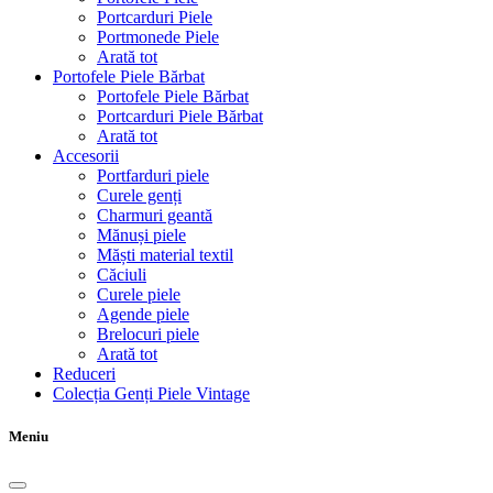
Portcarduri Piele
Portmonede Piele
Arată tot
Portofele Piele Bărbat
Portofele Piele Bărbat
Portcarduri Piele Bărbat
Arată tot
Accesorii
Portfarduri piele
Curele genți
Charmuri geantă
Mănuși piele
Măști material textil
Căciuli
Curele piele
Agende piele
Brelocuri piele
Arată tot
Reduceri
Colecția Genți Piele Vintage
Meniu