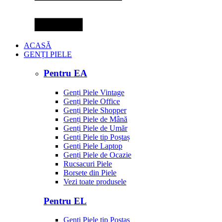
ACASĂ
GENȚI PIELE
Pentru EA
Genți Piele Vintage
Genți Piele Office
Genți Piele Shopper
Genți Piele de Mână
Genți Piele de Umăr
Genți Piele tip Poștaș
Genți Piele Laptop
Genți Piele de Ocazie
Rucsacuri Piele
Borsete din Piele
Vezi toate produsele
Pentru EL
Genți Piele tip Poștaș