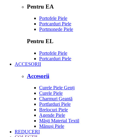
Pentru EA
Portofele Piele
Portcarduri Piele
Portmonede Piele
Pentru EL
Portofele Piele
Portcarduri Piele
ACCESORII
Accesorii
Curele Piele Genți
Curele Piele
Charmuri Geantă
Portfarduri Piele
Brelocuri Piele
Agende Piele
Măști Material Textil
Mănuși Piele
REDUCERI