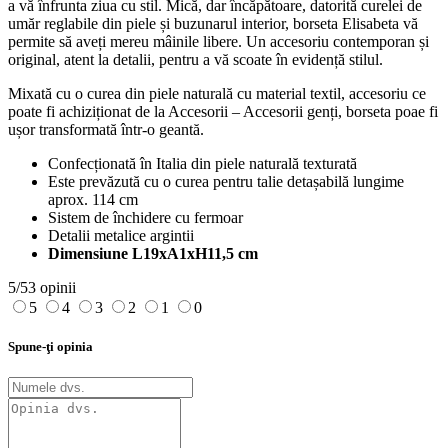
a vă înfrunta ziua cu stil. Mică, dar încăpătoare, datorită curelei de
umăr reglabile din piele și buzunarul interior, borseta Elisabeta vă
permite să aveți mereu mâinile libere. Un accesoriu contemporan și
original, atent la detalii, pentru a vă scoate în evidență stilul.
Mixată cu o curea din piele naturală cu material textil, accesoriu ce
poate fi achiziționat de la Accesorii – Accesorii genți, borseta poae fi
ușor transformată într-o geantă.
Confecționată în Italia din piele naturală texturată
Este prevăzută cu o curea pentru talie detașabilă lungime
aprox. 114 cm
Sistem de închidere cu fermoar
Detalii metalice argintii
Dimensiune L19xA1xH11,5 cm
5/5
3 opinii
5
4
3
2
1
0
Spune-ţi opinia