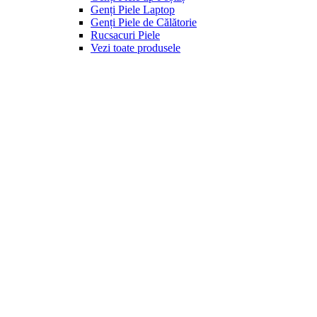
Genți Piele Laptop
Genți Piele de Călătorie
Rucsacuri Piele
Vezi toate produsele