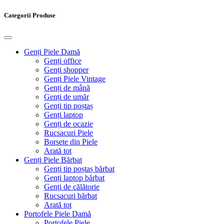
Categorii Produse
Genți Piele Damă
Genți office
Genți shopper
Genți Piele Vintage
Genți de mână
Genți de umăr
Genți tip poștaș
Genți laptop
Genți de ocazie
Rucsacuri Piele
Borsete din Piele
Arată tot
Genți Piele Bărbat
Genți tip poștaș bărbat
Genți laptop bărbat
Genți de călătorie
Rucsacuri bărbat
Arată tot
Portofele Piele Damă
Portofele Piele