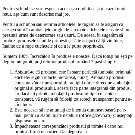
Pentru schimb se vor respecta aceleași condiții ca și în cazul unui
retur, așa cum sunt descrise mai jos.
Pentru a schimba sau returna articolele, te rugăm să te asiguri că
acestea sunt în ambalajele originale, au toate etichetele atașate și nu
prezintă urme de deteriorare sau uzură. De aceea, îți sugerăm să
probezi produsele când le primești și să te asiguri că îți vin bine,
înainte de a rupe etichetele și de a le purta propriu-zis.
Suntem 100% încrezători în produsele noastre. Dacă totuşi nu eşti pe
deplin mulţumit, poţi returna produsul urmând 3 paşi simpli:
Asigură-te că produsul este în stare perfectă (ambalaj original/
etichete/ sigiliu intacte, nefolosit, curat). Ambalați produsul
corespunzător transportului, nu lipiți nimic direct pe ambalajul
original al produsului, acesta face parte integrantă din produs,
iar dacă ați primit ambalajul produsului lipit cu scotch
transparet, vă rugăm să folosiți tot scotch transparent pentru a-
l închide.
Este necesar să ne anuntați de intenția dumneavoastră pe e-
mail pentru a stabili toate detaliile (office@zevo.ro) şi aşteptați
răspunsul nostru.
Împachetează corespunzător produsul şi trimite-l către noi
printr-o firmă de curierat la alegerea ta