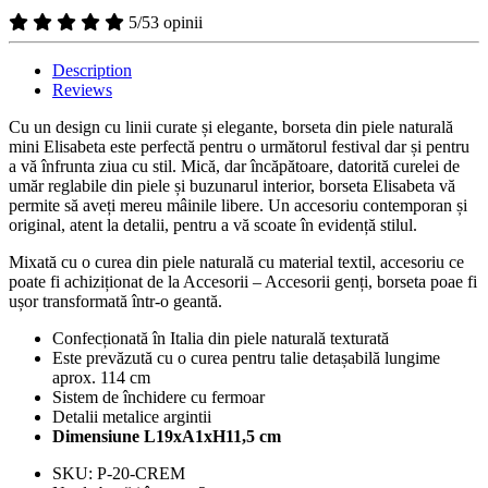
5/5
3 opinii
Description
Reviews
Cu un design cu linii curate și elegante, borseta din piele naturală
mini Elisabeta este perfectă pentru o următorul festival dar și pentru
a vă înfrunta ziua cu stil. Mică, dar încăpătoare, datorită curelei de
umăr reglabile din piele și buzunarul interior, borseta Elisabeta vă
permite să aveți mereu mâinile libere. Un accesoriu contemporan și
original, atent la detalii, pentru a vă scoate în evidență stilul.
Mixată cu o curea din piele naturală cu material textil, accesoriu ce
poate fi achiziționat de la Accesorii – Accesorii genți, borseta poae fi
ușor transformată într-o geantă.
Confecționată în Italia din piele naturală texturată
Este prevăzută cu o curea pentru talie detașabilă lungime
aprox. 114 cm
Sistem de închidere cu fermoar
Detalii metalice argintii
Dimensiune L19xA1xH11,5 cm
SKU:
P-20-CREM