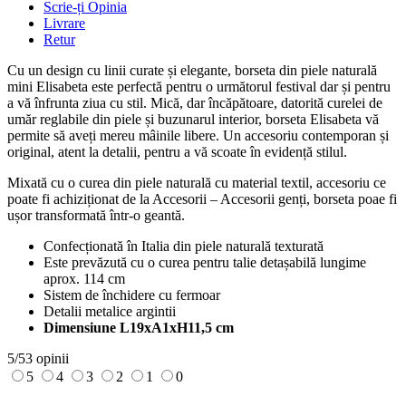
Scrie-ți Opinia
Livrare
Retur
Cu un design cu linii curate și elegante, borseta din piele naturală
mini Elisabeta este perfectă pentru o următorul festival dar și pentru
a vă înfrunta ziua cu stil. Mică, dar încăpătoare, datorită curelei de
umăr reglabile din piele și buzunarul interior, borseta Elisabeta vă
permite să aveți mereu mâinile libere. Un accesoriu contemporan și
original, atent la detalii, pentru a vă scoate în evidență stilul.
Mixată cu o curea din piele naturală cu material textil, accesoriu ce
poate fi achiziționat de la Accesorii – Accesorii genți, borseta poae fi
ușor transformată într-o geantă.
Confecționată în Italia din piele naturală texturată
Este prevăzută cu o curea pentru talie detașabilă lungime
aprox. 114 cm
Sistem de închidere cu fermoar
Detalii metalice argintii
Dimensiune L19xA1xH11,5 cm
5/5
3 opinii
5
4
3
2
1
0