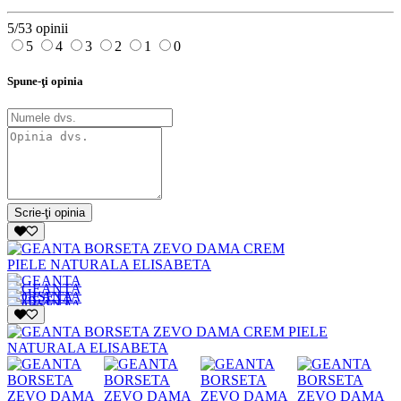
5/5
3 opinii
5
4
3
2
1
0
Spune-ţi opinia
Scrie-ţi opinia