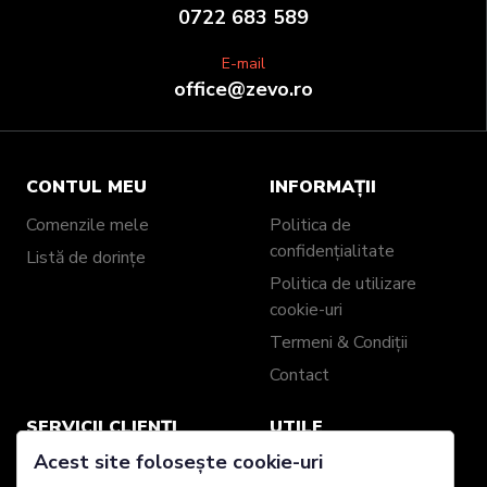
0722 683 589
E-mail
office@zevo.ro
CONTUL MEU
INFORMAȚII
Comenzile mele
Politica de
confidențialitate
Listă de dorințe
Politica de utilizare
cookie-uri
Termeni & Condiții
Contact
SERVICII CLIENȚI
UTILE
Acest site folosește cookie-uri
Informații livrare
Universul ZEVO