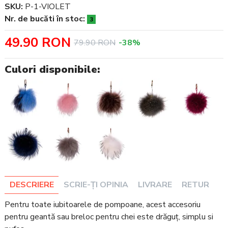
SKU:
P-1-VIOLET
Nr. de bucăti în stoc:
3
49.90 RON
79.90 RON
-38%
Culori disponibile:
DESCRIERE
SCRIE-ȚI OPINIA
LIVRARE
RETUR
Pentru toate iubitoarele de pompoane, acest accesoriu
pentru geantă sau breloc pentru chei este drăguț, simplu si