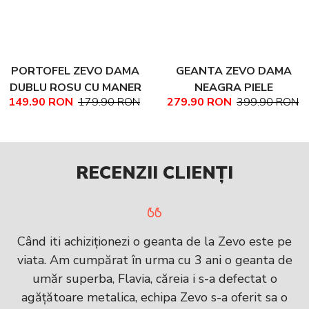
PORTOFEL ZEVO DAMA
GEANTA ZEVO DAMA
DUBLU ROSU CU MANER
NEAGRA PIELE
149.90 RON
179.90 RON
279.90 RON
399.90 RON
PIELE NATURALA
NATURALA TEXTURATA
MARIME MEDIE NADINE
RECENZII CLIENȚI
Când iti achiziționezi o geanta de la Zevo este pe
viata. Am cumpărat în urma cu 3 ani o geanta de
umăr superba, Flavia, căreia i s-a defectat o
agățătoare metalica, echipa Zevo s-a oferit sa o