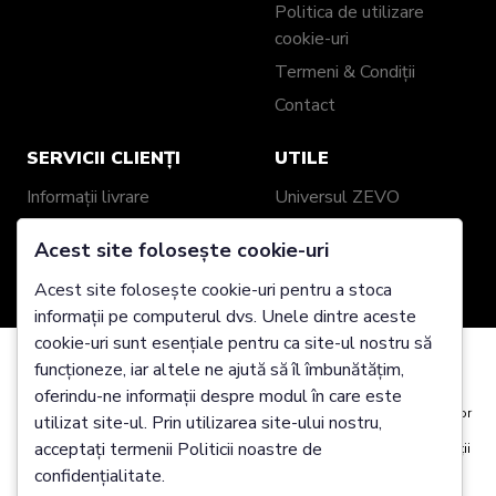
Politica de utilizare
cookie-uri
Termeni & Condiții
Contact
SERVICII CLIENȚI
UTILE
Informații livrare
Universul ZEVO
Politică retur / schimb
Recenzii clienți
Acest site folosește cookie-uri
Garanție produse
Despre noi
Acest site folosește cookie-uri pentru a stoca
Ghid mărimi
Showroom ZEVO
informații pe computerul dvs. Unele dintre aceste
Împachetare cadou
Blog
cookie-uri sunt esențiale pentru ca site-ul nostru să
Genți și Portofele din
funcționeze, iar altele ne ajută să îl îmbunătățim,
Folosim cookie-uri
Piele Personalizate
oferindu-ne informații despre modul în care este
Este posibil să plasăm aceste cookie-uri pentru analiza date utilizatorilor
utilizat site-ul. Prin utilizarea site-ului nostru,
noștri, pentru a îmbunătăți site-ul, pentru a afișa conținut personalizat și
acceptați termenii Politicii noastre de
pentru a vă oferi o experiență excelentă pe site. Pentru mai multe informații
2025 Zevo Genți Piele Naturală @ Toate drepturile
despre cookie-urile pe care le utilizăm deschideți setările de mai jos.
confidențialitate.
rezervate