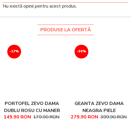
Nu există opinii pentru acest produs.
PRODUSE LA OFERTĂ
-17%
-30%
PORTOFEL ZEVO DAMA
GEANTA ZEVO DAMA
DUBLU ROSU CU MANER
NEAGRA PIELE
149.90 RON
179.90 RON
279.90 RON
399.90 RON
PIELE NATURALA
NATURALA TEXTURATA
MARIME MEDIE NADINE