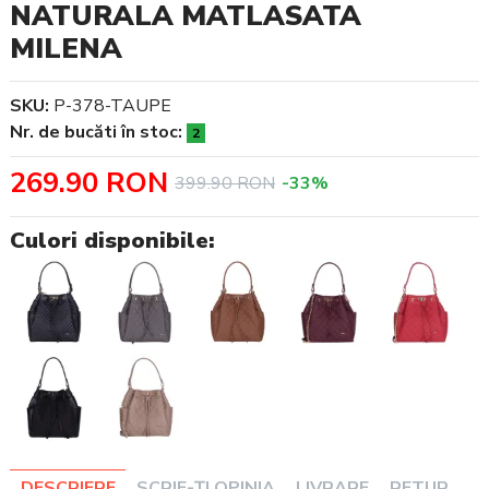
NATURALA MATLASATA
MILENA
SKU:
P-378-TAUPE
Nr. de bucăti în stoc:
2
269.90 RON
399.90 RON
-33%
Culori disponibile:
DESCRIERE
SCRIE-ȚI OPINIA
LIVRARE
RETUR