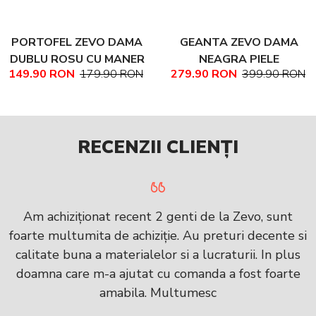
PORTOFEL ZEVO DAMA
GEANTA ZEVO DAMA
DUBLU ROSU CU MANER
NEAGRA PIELE
149.90 RON
179.90 RON
279.90 RON
399.90 RON
PIELE NATURALA
NATURALA TEXTURATA
MARIME MEDIE NADINE
RECENZII CLIENȚI
Am achiziționat recent 2 genti de la Zevo, sunt
foarte multumita de achiziție. Au preturi decente si
calitate buna a materialelor si a lucraturii. In plus
doamna care m-a ajutat cu comanda a fost foarte
amabila. Multumesc