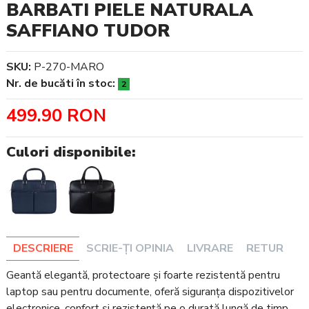
BARBATI PIELE NATURALA
SAFFIANO TUDOR
SKU:
P-270-MARO
Nr. de bucăti în stoc:
2
499.90 RON
Culori disponibile:
DESCRIERE
SCRIE-ȚI OPINIA
LIVRARE
RETUR
Geantă elegantă, protectoare și foarte rezistentă pentru
laptop sau pentru documente, oferă siguranța dispozitivelor
electronice, confort și rezistență pe o durată lungă de timp.