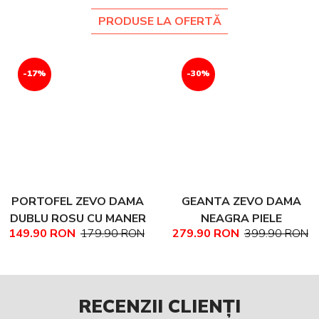
PRODUSE LA OFERTĂ
-17%
-30%
PORTOFEL ZEVO DAMA
GEANTA ZEVO DAMA
DUBLU ROSU CU MANER
NEAGRA PIELE
149.90 RON
179.90 RON
279.90 RON
399.90 RON
PIELE NATURALA
NATURALA TEXTURATA
MARIME MEDIE NADINE
RECENZII CLIENȚI