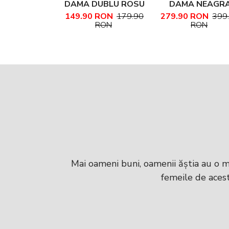
DAMA DUBLU ROSU
DAMA NEAGR
CU MANER PIELE
PIELE NATURA
149.90 RON
179.90
279.90 RON
399
RON
RON
NATURALA
TEXTURATA
MARIME MEDIE
NADINE
Mai oameni buni, oamenii ăștia au o m
femeile de acest 