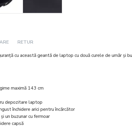
RARE
RETUR
iguranță cu această geantă de laptop cu două curele de umăr și bu
lungime maximă 143 cm
tru depozitare laptop
ust închidere arici pentru încărcător
 și un buzunar cu fermoar
hidere capsă