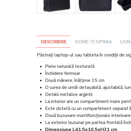
DESCRIERE
SCRIE-ȚI OPINIA
LIV
Păstrați laptop-ul sau tableta în condiții de s
Piele naturală texturată
Închidere fermoar
Două mânere, înălțime 15 cm
O curea de umăr detașabilă, ajustabilă, 
Detalii metalice argintii
La interior are un compartiment mare pen
Este dotată cu un compartiment separat îng
Două buzunare muntifuncționale interioare
La exterior buzunar pe partea frontală înc
Dimensiune L41,5x10,5xH31 cm