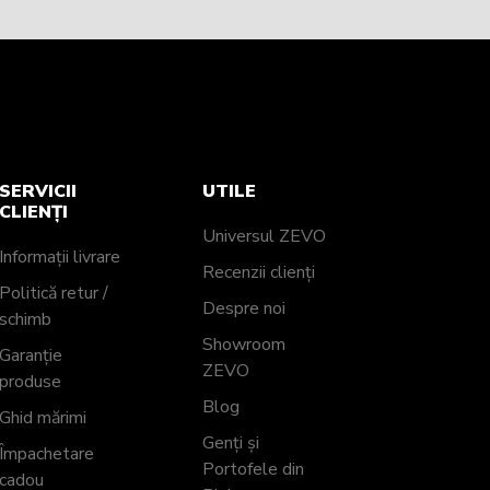
SERVICII
UTILE
CLIENȚI
Universul ZEVO
Informații livrare
Recenzii clienți
Politică retur /
Despre noi
schimb
Showroom
Garanție
ZEVO
produse
Blog
Ghid mărimi
Genți și
Împachetare
Portofele din
cadou