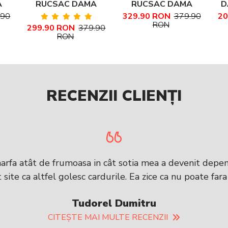
A
RUCSAC DAMA
RUCSAC DAMA
D
LA
ARGINTIU GLITTER
NEGRU PIELE
.90
329.90 RON
379.90
20
RON
299.90 RON
379.90
PIELE NATURALA
NATURALA ANITA
RON
BRANDUSA
RECENZII CLIENȚI
arfa atât de frumoasa in cât sotia mea a devenit depen
site ca altfel golesc cardurile. Ea zice ca nu poate fara
Tudorel Dumitru
CITEȘTE MAI MULTE RECENZII