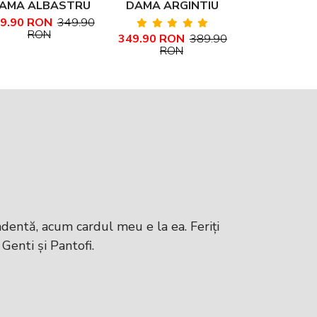
AMA ALBASTRU
DAMA ARGINTIU
DAMA CA
INDIGO PIELE
INCHIS PIELE
PIELE NA
9.90 RON
349.90
209.90 RO
RON
RON
349.90 RON
389.90
NATURALA
NATURALA AIDA
MARIME 
RON
TEXTURATA
MARIU
MARIME MARE
AMEDEEA
dentă, acum cardul meu e la ea. Feriți
Am fost fo
 Genti și Pantofi.