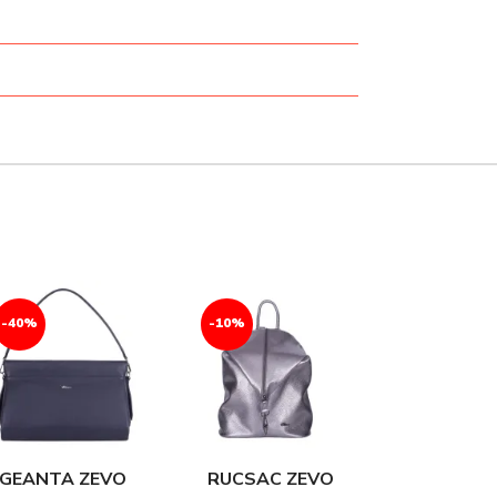
-40%
-10%
-22%
GEANTA ZEVO
RUCSAC ZEVO
RUCSAC 