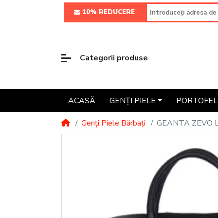
10% REDUCERE
Categorii produse
ACASĂ
GENȚI PIELE
PORTOFELE
Genți Piele Bărbați
GEANTA ZEVO 