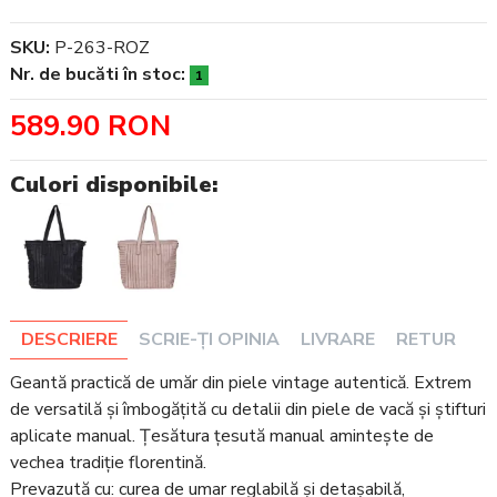
SKU:
P-263-ROZ
Nr. de bucăti în stoc:
1
589.90 RON
Culori disponibile:
DESCRIERE
SCRIE-ȚI OPINIA
LIVRARE
RETUR
Geantă practică de umăr din piele vintage autentică. Extrem
de versatilă și îmbogățită cu detalii din piele de vacă și știfturi
aplicate manual. Țesătura țesută manual amintește de
vechea tradiție florentină.
Prevazută cu: curea de umar reglabilă și detașabilă,