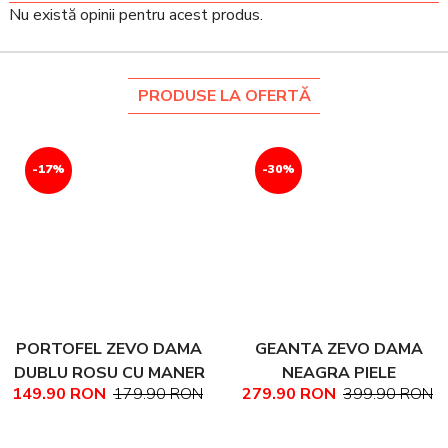
Nu există opinii pentru acest produs.
PRODUSE LA OFERTĂ
-17%
-30%
PORTOFEL ZEVO DAMA
GEANTA ZEVO DAMA
DUBLU ROSU CU MANER
NEAGRA PIELE
149.90 RON
179.90 RON
279.90 RON
399.90 RON
PIELE NATURALA
NATURALA TEXTURATA
MARIME MEDIE NADINE