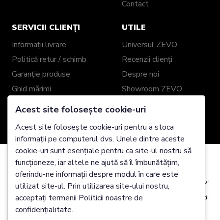
Contact
SERVICII CLIENȚI
UTILE
Informații livrare
Universul ZEVO
Politică retur / schimb
Recenzii clienți
Garanție produse
Despre noi
Ghid mărimi
Showroom ZEVO
Împachetare cadou
Blog
Acest site folosește cookie-uri
Genți și Portofele din
Acest site folosește cookie-uri pentru a stoca
Piele Personalizate
informații pe computerul dvs. Unele dintre aceste
cookie-uri sunt esențiale pentru ca site-ul nostru să
2025 Zevo Genți Piele Naturală @ Toate drepturile
funcționeze, iar altele ne ajută să îl îmbunătățim,
rezervate
Folosim cookie-uri
oferindu-ne informații despre modul în care este
Este posibil să plasăm aceste cookie-uri pentru analiza date utilizatorilor
utilizat site-ul. Prin utilizarea site-ului nostru,
noștri, pentru a îmbunătăți site-ul, pentru a afișa conținut personalizat și
acceptați termenii Politicii noastre de
pentru a vă oferi o experiență excelentă pe site. Pentru mai multe informații
despre cookie-urile pe care le utilizăm deschideți setările de mai jos.
confidențialitate.