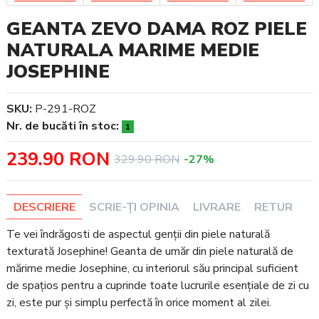
GEANTA ZEVO DAMA ROZ PIELE
NATURALA MARIME MEDIE
JOSEPHINE
SKU:
P-291-ROZ
Nr. de bucăti în stoc:
1
239.90 RON
329.90 RON
-27%
DESCRIERE
SCRIE-ȚI OPINIA
LIVRARE
RETUR
Te vei îndrăgosti de aspectul genții din piele naturală
texturată Josephine! Geanta de umăr din piele naturală de
mărime medie Josephine, cu interiorul său principal suficient
de spațios pentru a cuprinde toate lucrurile esențiale de zi cu
zi, este pur și simplu perfectă în orice moment al zilei.