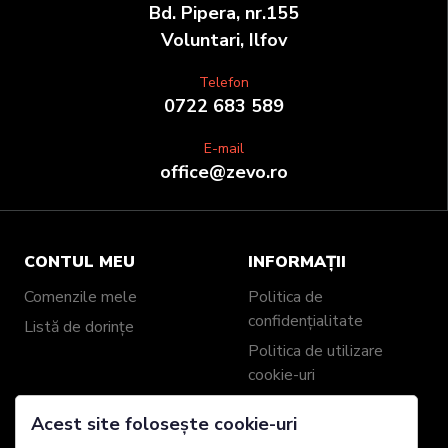
Bd. Pipera, nr.155
Voluntari, Ilfov
Telefon
0722 683 589
E-mail
office@zevo.ro
CONTUL MEU
INFORMAȚII
Comenzile mele
Politica de
confidențialitate
Listă de dorințe
Politica de utilizare
cookie-uri
Termeni & Condiții
Acest site folosește cookie-uri
Contact