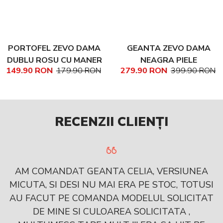
PORTOFEL ZEVO DAMA
GEANTA ZEVO DAMA
DUBLU ROSU CU MANER
NEAGRA PIELE
149.90 RON
179.90 RON
279.90 RON
399.90 RON
PIELE NATURALA
NATURALA TEXTURATA
MARIME MEDIE NADINE
RECENZII CLIENȚI
AM COMANDAT GEANTA CELIA, VERSIUNEA
MICUTA, SI DESI NU MAI ERA PE STOC, TOTUSI
AU FACUT PE COMANDA MODELUL SOLICITAT
DE MINE SI CULOAREA SOLICITATA ,