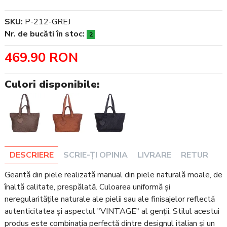
SKU:
P-212-GREJ
Nr. de bucăti în stoc:
2
469.90 RON
Culori disponibile:
DESCRIERE
SCRIE-ȚI OPINIA
LIVRARE
RETUR
Geantă din piele realizată manual din piele naturală moale, de
înaltă calitate, prespălată. Culoarea uniformă și
neregularitățile naturale ale pielii sau ale finisajelor reflectă
autenticitatea și aspectul "VINTAGE" al genții. Stilul acestui
produs este combinația perfectă dintre designul italian și un