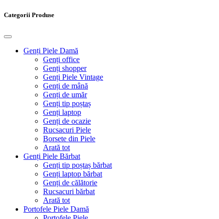
Categorii Produse
Genți Piele Damă
Genți office
Genți shopper
Genți Piele Vintage
Genți de mână
Genți de umăr
Genți tip poștaș
Genți laptop
Genți de ocazie
Rucsacuri Piele
Borsete din Piele
Arată tot
Genți Piele Bărbat
Genți tip poștaș bărbat
Genți laptop bărbat
Genți de călătorie
Rucsacuri bărbat
Arată tot
Portofele Piele Damă
Portofele Piele