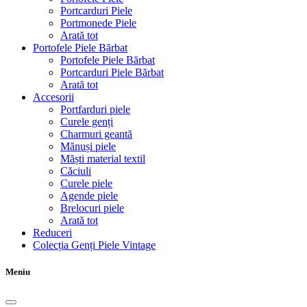
Portcarduri Piele
Portmonede Piele
Arată tot
Portofele Piele Bărbat
Portofele Piele Bărbat
Portcarduri Piele Bărbat
Arată tot
Accesorii
Portfarduri piele
Curele genți
Charmuri geantă
Mănuși piele
Măști material textil
Căciuli
Curele piele
Agende piele
Brelocuri piele
Arată tot
Reduceri
Colecția Genți Piele Vintage
Meniu