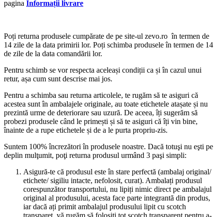
pagina
Informații livrare
Poți returna produsele cumpărate de pe site-ul zevo.ro în termen de
14 zile de la data primirii lor. Poți schimba produsele în termen de 14
de zile de la data comandării lor.
Pentru schimb se vor respecta aceleași condiții ca și în cazul unui
retur, așa cum sunt descrise mai jos.
Pentru a schimba sau returna articolele, te rugăm să te asiguri că
acestea sunt în ambalajele originale, au toate etichetele atașate și nu
prezintă urme de deteriorare sau uzură. De aceea, îți sugerăm să
probezi produsele când le primești și să te asiguri că îți vin bine,
înainte de a rupe etichetele și de a le purta propriu-zis.
Suntem 100% încrezători în produsele noastre. Dacă totuşi nu eşti pe
deplin mulţumit, poţi returna produsul urmând 3 paşi simpli:
Asigură-te că produsul este în stare perfectă (ambalaj original/
etichete/ sigiliu intacte, nefolosit, curat). Ambalați produsul
corespunzător transportului, nu lipiți nimic direct pe ambalajul
original al produsului, acesta face parte integrantă din produs,
iar dacă ați primit ambalajul produsului lipit cu scotch
transparet, vă rugăm să folosiți tot scotch transparent pentru a-