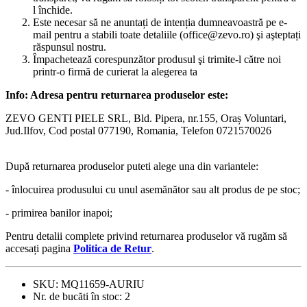
l închide.
Este necesar să ne anuntați de intenția dumneavoastră pe e-
mail pentru a stabili toate detaliile (office@zevo.ro) şi aşteptați
răspunsul nostru.
Împachetează corespunzător produsul şi trimite-l către noi
printr-o firmă de curierat la alegerea ta
Info: Adresa pentru returnarea produselor este:
ZEVO GENTI PIELE SRL, Bld. Pipera, nr.155, Oraș Voluntari,
Jud.Ilfov, Cod postal 077190, Romania, Telefon 0721570026
După returnarea produselor puteti alege una din variantele:
- înlocuirea produsului cu unul asemănător sau alt produs de pe stoc;
- primirea banilor inapoi;
Pentru detalii complete privind returnarea produselor vă rugăm să
accesați pagina
Politica de Retur
.
SKU:
MQ11659-AURIU
Nr. de bucăti în stoc:
2