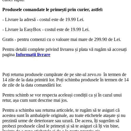
Produsele comandate le primești prin curier, astfel:
- Livrare la adresă - costul este de 19.99 Lei.
- Livrare la EasyBox - costul este de 19.99 Lei.
Gratis - pentru comenzi cu o valoare mai mare de 299.90 de Lei.
Pentru detalii complete privind livrarea și plata vă rugăm să accesați
pagina
Informații livrare
Poți returna produsele cumpărate de pe site-ul zevo.ro în termen de
14 zile de la data primirii lor. Poți schimba produsele în termen de 14
de zile de la data comandării lor.
Pentru schimb se vor respecta aceleași condiții ca și în cazul unui
retur, așa cum sunt descrise mai jos.
Pentru a schimba sau returna articolele, te rugăm să te asiguri că
acestea sunt în ambalajele originale, au toate etichetele atașate și nu
prezintă urme de deteriorare sau uzură. De aceea, îți sugerăm să
probezi produsele când le primești și să te asiguri că îți vin bine,