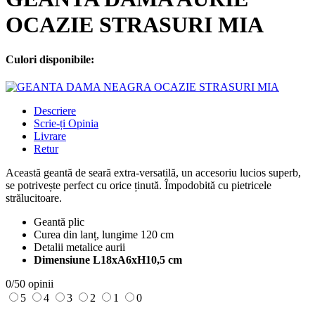
OCAZIE STRASURI MIA
Culori disponibile:
Descriere
Scrie-ți Opinia
Livrare
Retur
Această geantă de seară extra-versatilă, un accesoriu lucios superb,
se potrivește perfect cu orice ținută. Împodobită cu pietricele
strălucitoare.
Geantă plic
Curea din lanț, lungime 120 cm
Detalii metalice aurii
Dimensiune L18xA6xH10,5 cm
0/5
0 opinii
5
4
3
2
1
0