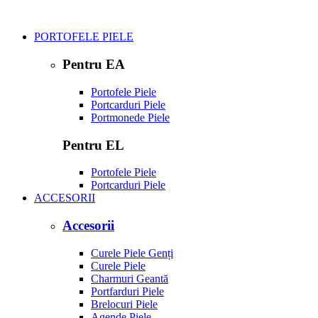
PORTOFELE PIELE
Pentru EA
Portofele Piele
Portcarduri Piele
Portmonede Piele
Pentru EL
Portofele Piele
Portcarduri Piele
ACCESORII
Accesorii
Curele Piele Genți
Curele Piele
Charmuri Geantă
Portfarduri Piele
Brelocuri Piele
Agende Piele