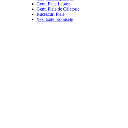
Genți Piele Laptop
Genți Piele de Călătorie
Rucsacuri Piele
Vezi toate produsele