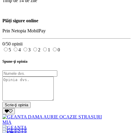
Timp de 14 de zile
Plăți sigure online
Prin Netopia MobilPay
0/5
0 opinii
5
4
3
2
1
0
Spune-ţi opinia
Scrie-ţi opinia