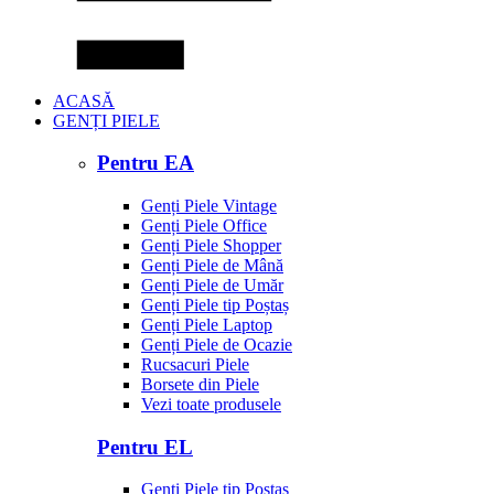
ACASĂ
GENȚI PIELE
Pentru EA
Genți Piele Vintage
Genți Piele Office
Genți Piele Shopper
Genți Piele de Mână
Genți Piele de Umăr
Genți Piele tip Poștaș
Genți Piele Laptop
Genți Piele de Ocazie
Rucsacuri Piele
Borsete din Piele
Vezi toate produsele
Pentru EL
Genți Piele tip Poștaș