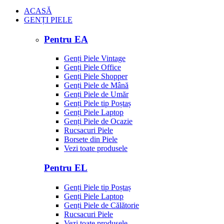
ACASĂ
GENȚI PIELE
Pentru EA
Genți Piele Vintage
Genți Piele Office
Genți Piele Shopper
Genți Piele de Mână
Genți Piele de Umăr
Genți Piele tip Poștaș
Genți Piele Laptop
Genți Piele de Ocazie
Rucsacuri Piele
Borsete din Piele
Vezi toate produsele
Pentru EL
Genți Piele tip Poștaș
Genți Piele Laptop
Genți Piele de Călătorie
Rucsacuri Piele
Vezi toate produsele