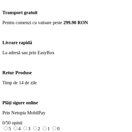
Transport gratuit
Pentru comenzi cu valoare peste
299.90 RON
Livrare rapidă
La adresă sau prin EasyBox
Retur Produse
Timp de 14 de zile
Plăți sigure online
Prin Netopia MobilPay
0/5
0 opinii
5
4
3
2
1
0