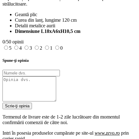
strălucitoare.
Geantă plic
Curea din lanț, lungime 120 cm
Detalii metalice aurii
Dimensiune L18xA6xH10,5 cm
0/5
0 opinii
5
4
3
2
1
0
Spune-ţi opinia
Scrie-ţi opinia
Termenul de livrare este de 1-2 zile lucrătoare din momentul
confirmării comenzii de către noi.
Intri în posesia produselor cumpărate pe site-ul
www.zevo.ro
prin
curier rapid.