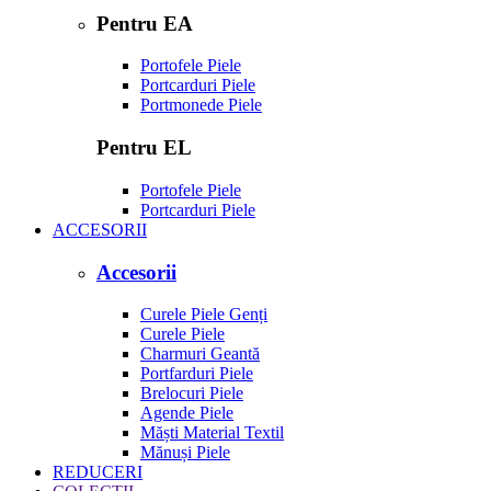
Pentru EA
Portofele Piele
Portcarduri Piele
Portmonede Piele
Pentru EL
Portofele Piele
Portcarduri Piele
ACCESORII
Accesorii
Curele Piele Genți
Curele Piele
Charmuri Geantă
Portfarduri Piele
Brelocuri Piele
Agende Piele
Măști Material Textil
Mănuși Piele
REDUCERI