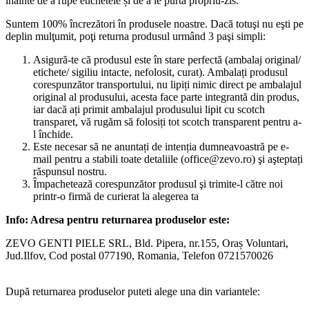
înainte de a rupe etichetele și de a le purta propriu-zis.
Suntem 100% încrezători în produsele noastre. Dacă totuşi nu eşti pe
deplin mulţumit, poţi returna produsul urmând 3 paşi simpli:
Asigură-te că produsul este în stare perfectă (ambalaj original/
etichete/ sigiliu intacte, nefolosit, curat). Ambalați produsul
corespunzător transportului, nu lipiți nimic direct pe ambalajul
original al produsului, acesta face parte integrantă din produs,
iar dacă ați primit ambalajul produsului lipit cu scotch
transparet, vă rugăm să folosiți tot scotch transparent pentru a-
l închide.
Este necesar să ne anuntați de intenția dumneavoastră pe e-
mail pentru a stabili toate detaliile (office@zevo.ro) şi aşteptați
răspunsul nostru.
Împachetează corespunzător produsul şi trimite-l către noi
printr-o firmă de curierat la alegerea ta
Info: Adresa pentru returnarea produselor este:
ZEVO GENTI PIELE SRL, Bld. Pipera, nr.155, Oraș Voluntari,
Jud.Ilfov, Cod postal 077190, Romania, Telefon 0721570026
După returnarea produselor puteti alege una din variantele: