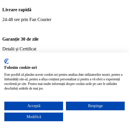
Livrare rapidă
24-48 ore prin Fan Courier
Garanție 30 de zile
Detalii și Certificat
Folosim cookie-uri
Plăți sigure online
Este posibil să plasăm aceste cookie-uri pentru analiza date utilizatorilor noștri, pentru a
Prin Netopia MobilPay
îmbunătăți site-ul, pentru a afișa conținut personalizat și pentru a vă oferi o experiență
excelentă pe site. Pentru mai multe informații despre cookie-urile pe care le utilizăm
deschideți setările de mai jos.
0/5
0 opinii
5
4
3
2
1
0
Acceptă
Respinge
Spune-ţi opinia
Modifică